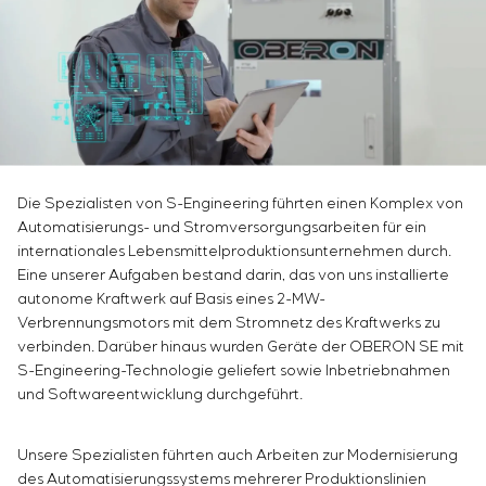
Infrastruktur
Inbetriebnahme und Schulung des Kundenpersonals
Sivacon S8
Stellenangebote
Chemische Industrie
KONTAKTE
Projektmanagement
Simoprime
Praktikum
Zementindustrie
Outsourcing
Lokale Filter
Veteranen
Beratungsdienstleistungen
Schrankfilter
Individuelle Entwicklung und Prüfung mit
Schieberabsperrungen
anschließender Zertifizierung von
Übergangsklappen
Schaltschrankanlagen mit besonderen Anforderungen
an Zuverlässigkeit, Qualität und Betriebsbedingungen
Die Spezialisten von S-Engineering führten einen Komplex von
Entwicklung mathematischer Modelle von
Automatisierungs- und Stromversorgungsarbeiten für ein
internationales Lebensmittelproduktionsunternehmen durch.
Steuerungsobjekten
Eine unserer Aufgaben bestand darin, das von uns installierte
Entwicklung spezieller Algorithmen für optimale und
autonome Kraftwerk auf Basis eines 2-MW-
garantierte Steuerung mit anschließender
Verbrennungsmotors mit dem Stromnetz des Kraftwerks zu
Inbetriebnahme vor Ort
verbinden. Darüber hinaus wurden Geräte der OBERON SE mit
Entwicklung von Steuerungssystemen mit nicht
S-Engineering-Technologie geliefert sowie Inbetriebnahmen
standardmäßiger Kaskaden- und mehrstufiger
und Softwareentwicklung durchgeführt.
Struktur mit statischen und adaptiven
Einstellparametern
Unsere Spezialisten führten auch Arbeiten zur Modernisierung
Energieaudit
des Automatisierungssystems mehrerer Produktionslinien