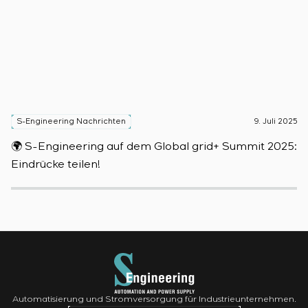
S-Engineering Nachrichten
9. Juli 2025
S
🌍 S-Engineering auf dem Global grid+ Summit 2025:

Eindrücke teilen!
D
Automatisierung und Stromversorgung für Industrieunternehmen.