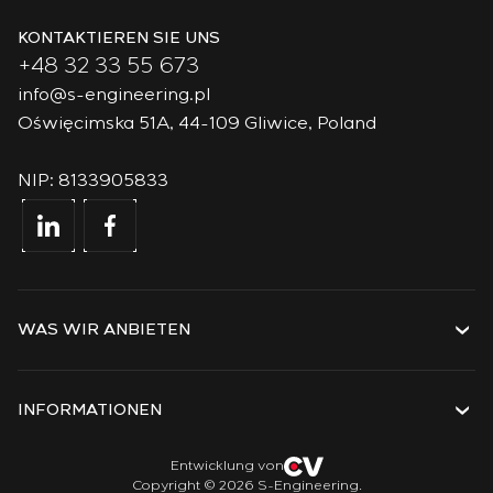
KONTAKTIEREN SIE UNS
+48 32 33 55 673
info@s-engineering.pl
Oświęcimska 51A, 44-109 Gliwice, Poland
NIP: 8133905833
WAS WIR ANBIETEN
Dienstleistungen
Lösungen
INFORMATIONEN
Technologien
Projekte
Über das Unternehmen
Entwicklung von
Copyright © 2026 S-Engineering.
Praktikum
Geschichte