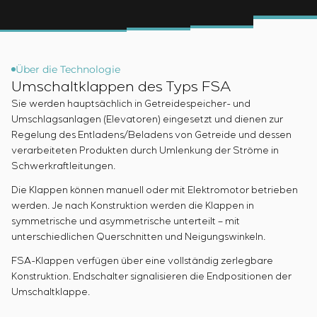
Infrastruktur
Inbetriebnahme und Schulung des
Sivacon S8
Stellenangebote
Chemische Industrie
KONTAKTE
Kundenpersonals
Simoprime
Praktikum
Zementindustrie
Projektmanagement
Lokale Filter
Veteranen
Outsourcing
Schrankfilter
Über die Technologie
Beratungsdienstleistungen
Schieberabsperrungen
Umschaltklappen des Typs FSA
Individuelle Entwicklung und Prüfung mit
Übergangsklappen
Sie werden hauptsächlich in Getreidespeicher- und
anschließender Zertifizierung von
Umschlagsanlagen (Elevatoren) eingesetzt und dienen zur
Schaltschrankanlagen mit besonderen
Regelung des Entladens/Beladens von Getreide und dessen
Anforderungen an Zuverlässigkeit, Qualität und
verarbeiteten Produkten durch Umlenkung der Ströme in
Betriebsbedingungen
Schwerkraftleitungen.
Entwicklung mathematischer Modelle von
Die Klappen können manuell oder mit Elektromotor betrieben
Steuerungsobjekten
werden. Je nach Konstruktion werden die Klappen in
Entwicklung spezieller Algorithmen für optimale
symmetrische und asymmetrische unterteilt – mit
und garantierte Steuerung mit anschließender
unterschiedlichen Querschnitten und Neigungswinkeln.
Inbetriebnahme vor Ort
FSA-Klappen verfügen über eine vollständig zerlegbare
Entwicklung von Steuerungssystemen mit nicht
Konstruktion. Endschalter signalisieren die Endpositionen der
standardmäßiger Kaskaden- und mehrstufiger
Umschaltklappe.
Struktur mit statischen und adaptiven