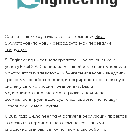
Инфраструктура
заказчика
Вакансии
Химическая промышленность
КОНТАКТЫ
Сервисное обслуживание
Стажировка
Цементная промышленность
Управление проектами
Ветеранам
Аутсорсинг
Консалтинговые услуги
Один из наших крупных клиентов, компания
Risoil
Индивидуальная разработка и испытания
S.A.
установила новый
рекорд суточной перевалки
щитового оборудования
продукции
.
Разработка математических моделей объектов
S-Engineering имеет непосредственное отношение к
управления
успеху Risoil S.A. Специалисты нашей компании выполнили
Разработка специальных алгоритмов
монтаж вторых элеваторных бункерных весов и внедрили
Разработка систем управления
программное обеспечение, интегрировав весы в общую
Энергоаудит
систему автоматизации предприятия. Была
модернизирована система отгрузки, и появилась
возможность грузить два судна одновременно по двум
независимым маршрутам.
С 2015 года S-Engineering участвует в реализации проектов
по развитию терминального комплекса. Нашими
специалистами был выполнен комплекс работ по