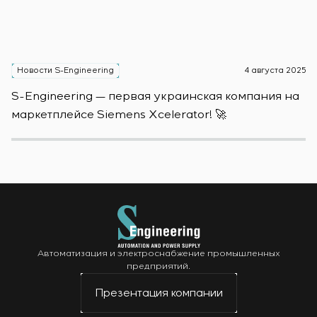
Новости S-Engineering
4 августа 2025
Н
S-Engineering — первая украинская компания на
S
маркетплейсе Siemens Xcelerator! 🚀
о
Автоматизация и электроснабжение промышленных
предприятий.
Презентация компании