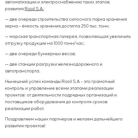
автоматизации и электроснабжению таких этапов
развития
Risoil S.A.
:
— две очереди строительства силосного парка хранения
зерна – ёмкость хранения достигла 250 тыс. тонн;
— морская транспортная галерея, позволяющая увеличить
отгрузку продукции на 1000 тонн/час;
— две очереди бункерных весов;
— две станции разгрузки железнодорожного и
автотранспорта.
Нынешний успех команды Risoil S.A – это грамотный
контроль и управление всеми этапами реализации
проектов: от деятельности подрядных организаций и
поставщиков оборудования до контроля сроков
реализации работ.
Поздравляем наших партнеров и желаем дальнейшего
развития проектов!