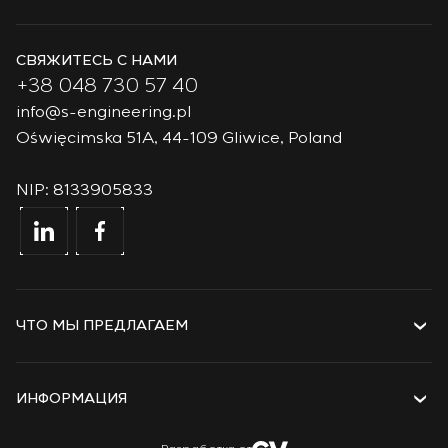
СВЯЖИТЕСЬ С НАМИ
+38 048 730 57 40
info@s-engineering.pl
Oświęcimska 51A, 44-109 Gliwice, Poland
NIP: 8133905833
ЧТО МЫ ПРЕДЛАГАЕМ
Услуги
Решения
ИНФОРМАЦИЯ
Технологии
Проекты
О компании