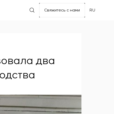
Свяжитесь с нами
RU
зовала два
водства