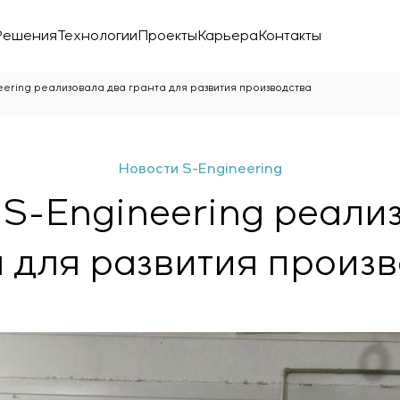
Решения
Технологии
Проекты
Карьера
Контакты
ering реализовала два гранта для развития производства
Новости S-Engineering
S-Engineering реали
 для развития произ
ой лаборатории