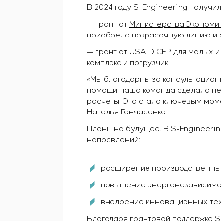
В 2024 году S-Engineering получил
— грант от
Министерства Экономи
приобрела покрасочную линию и ст
— грант от USAID CEP для малых 
комплекс и погрузчик.
«Мы благодарны за консультацион
помощи наша команда сделала пер
расчеты. Это стало ключевым мом
Наталья Гончаренко.
Планы на будущее. В S-Engineeri
направлений:
расширение производственны
повышение энергонезависимо
внедрение инновационных тех
Благодаря грантовой поддержке S