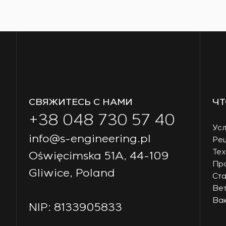
СВЯЖИТЕСЬ С НАМИ
ЧТ
+38 048 730 57 40
Усл
info@s-engineering.pl
Ре
Тех
Oświęcimska 51A, 44-109
Пр
Gliwice, Poland
Ст
Ве
Ва
NIP: 8133905833