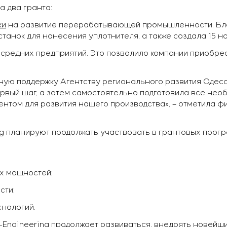
а два гранта:
ки
на развитие перерабатывающей промышленности. Бла
анок для нанесения уплотнителя, а также создала 15 н
и средних предприятий. Это позволило компании приобр
ную поддержку Агентству регионального развития Одесс
вый шаг, а затем самостоятельно подготовила все необ
ентом для развития нашего производства», – отметила ф
ng планируют продолжать участвовать в грантовых прог
х мощностей;
сти;
нологий.
-Engineering продолжает развиваться, внедрять новейш