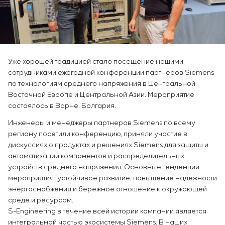
Инфраструктура
заказчика
Вакансии
Химическая промышленность
КОНТАКТЫ
Сервисное обслуживание
Стажировка
Цементная промышленность
Управление проектами
Ветеранам
Аутсорсинг
Консалтинговые услуги
Уже хорошей традицией стало посещение нашими
Индивидуальная разработка и испытания
сотрудниками ежегодной конференции партнеров Siemens
щитового оборудования
по технологиям среднего напряжения в Центральной
Разработка математических моделей объектов
Восточной Европе и Центральной Азии. Мероприятие
управления
состоялось в Варне, Болгария.
Разработка специальных алгоритмов
Инженеры и менеджеры партнеров Siemens по всему
Разработка систем управления
региону посетили конференцию, приняли участие в
Энергоаудит
дискуссиях о продуктах и ​​решениях Siemens для защиты и
автоматизации компонентов и распределительных
устройств среднего напряжения. Основные тенденции
мероприятия: устойчивое развитие, повышение надежности
энергоснабжения и бережное отношение к окружающей
среде и ресурсам.
S-Engineering в течение всей истории компании является
интегральной частью экосистемы Siemens. В наших