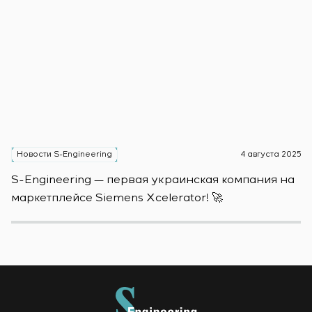
Новости S-Engineering
4 августа 2025
Н
S-Engineering — первая украинская компания на
S
маркетплейсе Siemens Xcelerator! 🚀
о