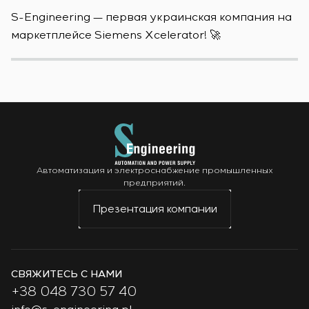
S-Engineering — первая украинская компания на
S
маркетплейсе Siemens Xcelerator! 🚀
о
Автоматизация и электроснабжение промышленных
предприятий.
Презентация компании
СВЯЖИТЕСЬ С НАМИ
+38 048 730 57 40