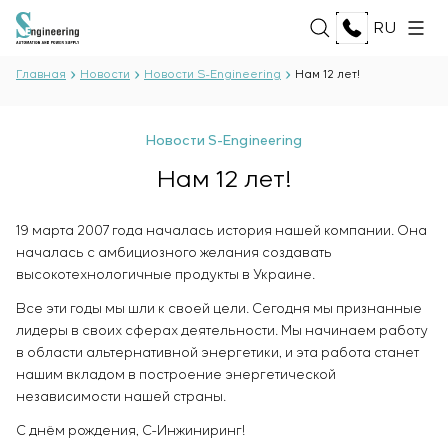
RU
Главная
Новости
Новости S-Engineering
Нам 12 лет!
О НАС
Новости S-Engineering
О компании
Нам 12 лет!
УСЛУГИ
История
Производственный комплекс
ВСЕ УСЛУГИ
19 марта 2007 года началась история нашей компании. Она
Документы
РЕШЕНИЯ
Разработка проектной документации
началась с амбициозного желания создавать
Партнёрство
Разработка программного обеспечения
высокотехнологичные продукты в Украине.
Отзывы и награды
ВСЕ РЕШЕНИЯ
Испытания и контроль качества
ТЕХНОЛОГИИ
Новости
Все эти годы мы шли к своей цели. Сегодня мы признанные
Нефть и газ
электротехнической лаборатории
лидеры в своих сферах деятельности. Мы начинаем работу
Пищевая промышленность
Производство и поставка оборудования
в области альтернативной энергетики, и эта работа станет
Энергетика
ПРОЕКТЫ
заказчику
нашим вкладом в построение энергетической
Целлюлозно-бумажная промышленность
Монтаж оборудования
независимости нашей страны.
Тяжёлая промышленность
Пуско-наладочные работы
КАРЬЕРА
Гражданское строительство
С днём рождения, С-Инжиниринг!
Ввод в эксплуатацию и обучение персонала