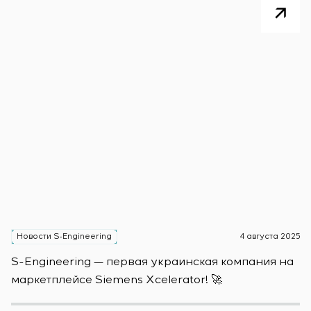
Новости S-Engineering
4 августа 2025
Н
S-Engineering — первая украинская компания на
S
маркетплейсе Siemens Xcelerator! 🚀
о