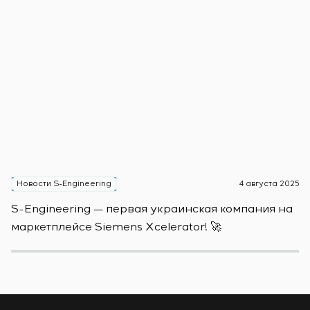
Новости S-Engineering
4 августа 2025
Н
S-Engineering — первая украинская компания на
S
маркетплейсе Siemens Xcelerator! 🚀
о