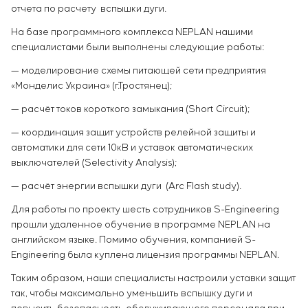
отчета по расчету вспышки дуги.
На базе программного комплекса NEPLAN нашими
специалистами были выполнены следующие работы:
— моделирование схемы питающей сети предприятия
«Монделис Украина» (г.Тростянец);
— расчёт токов короткого замыкания (Short Circuit);
— координация защит устройств релейной защиты и
автоматики для сети 10кВ и уставок автоматических
выключателей (Selectivity Analysis);
— расчёт энергии вспышки дуги (Arc Flash study).
Для работы по проекту шесть сотрудников S-Engineering
прошли удаленное обучение в программе NEPLAN на
английском языке. Помимо обучения, компанией S-
Engineering была куплена лицензия программы NEPLAN.
Таким образом, наши специалисты настроили уставки защит
так, чтобы максимально уменьшить вспышку дуги и