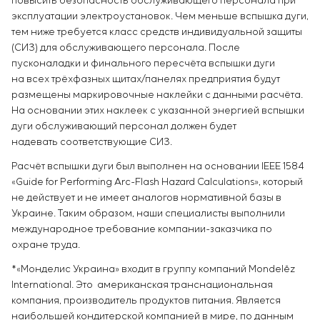
повысить безопасность обслуживающего персонала при
эксплуатации электроустановок. Чем меньше вспышка дуги,
тем ниже требуется класс средств индивидуальной защиты
(СИЗ) для обслуживающего персонала. После
пусконаладки и финального пересчёта вспышки дуги
на всех трёхфазных щитах/панелях предприятия будут
размещены маркировочные наклейки с данными расчёта.
На основании этих наклеек с указанной энергией вспышки
дуги обслуживающий персонал должен будет
надевать соответствующие СИЗ.
Расчёт вспышки дуги был выполнен на основании IEEE 1584
«Guide for Performing Arc-Flash Hazard Calculations», который
не действует и не имеет аналогов нормативной базы в
Украине. Таким образом, наши специалисты выполнили
международное требование компании-заказчика по
охране труда.
*«Монделис Украина» входит в группу компаний Mondelēz
International. Это американская транснациональная
компания, производитель продуктов питания. Является
наибольшей кондитерской компанией в мире, по данным