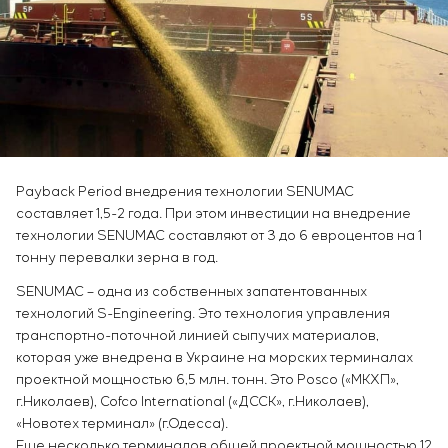
Инфраструктура
заказчика
Вакансии
Химическая промышленность
КОНТАКТЫ
Сервисное обслуживание
Стажировка
Цементная промышленность
Управление проектами
Ветеранам
Аутсорсинг
Консалтинговые услуги
Индивидуальная разработка и испытания
щитового оборудования
Разработка математических моделей объектов
Payback Period внедрения технологии SENUMAC
управления
составляет 1,5-2 года. При этом инвестиции на внедрение
Разработка специальных алгоритмов
технологии SENUMAC составляют от 3 до 6 евроцентов на 1
Разработка систем управления
тонну перевалки зерна в год.
Энергоаудит
SENUMAC – одна из собственных запатентованных
технологий S-Engineering. Это технология управления
транспортно-поточной линией сыпучих материалов,
которая уже внедрена в Украине на морских терминалах
проектной мощностью 6,5 млн. тонн. Это Posco («МКХП»,
г.Николаев), Cofco International («ДССК», г.Николаев),
«Новотех терминал» (г.Одесса).
Еще несколько терминалов общей проектной мощностью 12