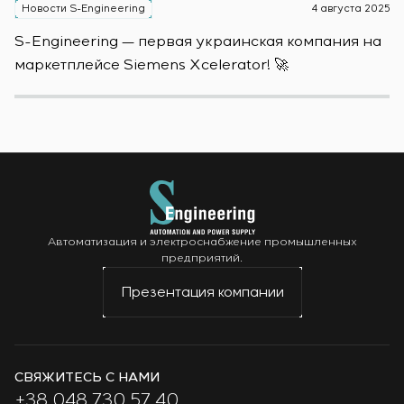
Новости S-Engineering
4 августа 2025
Н
S-Engineering — первая украинская компания на
S
маркетплейсе Siemens Xcelerator! 🚀
о
Автоматизация и электроснабжение промышленных
предприятий.
Презентация компании
СВЯЖИТЕСЬ С НАМИ
+38 048 730 57 40