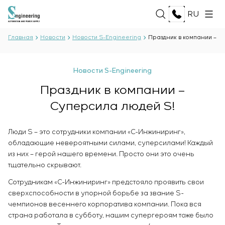
RU
Главная
Новости
Новости S-Engineering
Праздник в компании – С
О НАС
Новости S-Engineering
О компании
Праздник в компании –
УСЛУГИ
История
Суперсила людей S!
Производственный комплекс
ВСЕ УСЛУГИ
Документы
РЕШЕНИЯ
Разработка проектной документации
Партнёрство
Люди S – это сотрудники компании «С-Инжиниринг»,
Разработка программного обеспечения
Отзывы и награды
обладающие невероятными силами, суперсилами! Каждый
ВСЕ РЕШЕНИЯ
Испытания и контроль качества
ТЕХНОЛОГИИ
из них – герой нашего времени. Просто они это очень
Новости
Нефть и газ
электротехнической лаборатории
тщательно скрывают.
Пищевая промышленность
Производство и поставка оборудования
Энергетика
ПРОЕКТЫ
Сотрудникам «С-Инжиниринг» предстояло проявить свои
заказчику
Целлюлозно-бумажная промышленность
сверхспособности в упорной борьбе за звание S-
Монтаж оборудования
Тяжёлая промышленность
чемпионов весеннего корпоратива компании. Пока вся
Пуско-наладочные работы
КАРЬЕРА
страна работала в субботу, нашим супергероям тоже было
Гражданское строительство
Ввод в эксплуатацию и обучение персонала