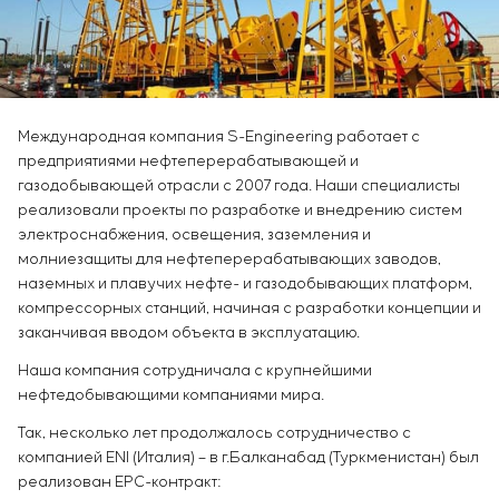
Инфраструктура
заказчика
Вакансии
Химическая промышленность
КОНТАКТЫ
Сервисное обслуживание
Стажировка
Цементная промышленность
Управление проектами
Ветеранам
Аутсорсинг
Консалтинговые услуги
Международная компания S-Engineering работает с
Индивидуальная разработка и испытания
предприятиями нефтеперерабатывающей и
щитового оборудования
газодобывающей отрасли с 2007 года. Наши специалисты
Разработка математических моделей объектов
реализовали проекты по разработке и внедрению систем
управления
электроснабжения, освещения, заземления и
Разработка специальных алгоритмов
молниезащиты для нефтеперерабатывающих заводов,
наземных и плавучих нефте- и газодобывающих платформ,
Разработка систем управления
компрессорных станций, начиная с разработки концепции и
Энергоаудит
заканчивая вводом объекта в эксплуатацию.
Наша компания сотрудничала с крупнейшими
нефтедобывающими компаниями мира.
Так, несколько лет продолжалось сотрудничество с
компанией ENI (Италия) – в г.Балканабад (Туркменистан) был
реализован EPC-контракт: