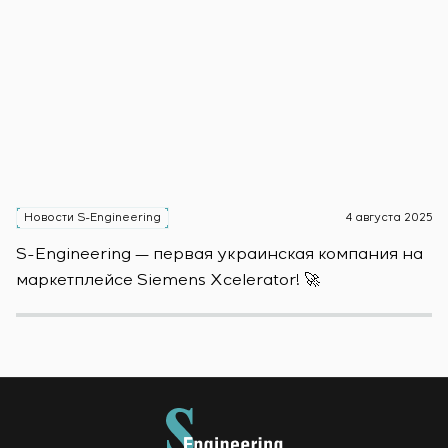
Новости S-Engineering
4 августа 2025
Н
S-Engineering — первая украинская компания на
S
маркетплейсе Siemens Xcelerator! 🚀
о