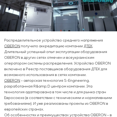
Инфраструктура
заказчика
Вакансии
Химическая промышленность
КОНТАКТЫ
Сервисное обслуживание
Стажировка
Цементная промышленность
Управление проектами
Ветеранам
Аутсорсинг
Консалтинговые услуги
Индивидуальная разработка и испытания
Распределительное устройство среднего напряжения
щитового оборудования
OBERON
получило аккредитацию компании
ДТEK
.
Разработка математических моделей объектов
Длительный успешный опыт эксплуатации оборудования
управления
OBERON в других сетях отмечен и всеукраинским
Разработка специальных алгоритмов
оператором системы распределения. Устройство OBERON
Разработка систем управления
включено в Реестр поставщиков оборудования ДТЕК для
Энергоаудит
возможного использования в сетях компании.
OBERON
– авторская технология S-Engineering,
разработанная R&amp;D центром компании. Эта
технология адаптирована в том числе и для рынка стран
Евросоюза (в соответствии с техническими и нормативными
требованиями). И уже реализованы проекты из OBERON в
европейских странах.
Об особенностях и преимуществах устройства OBERON – в