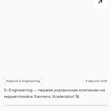
Новости S-Engineering
4 августа 2025
Н
S-Engineering — первая украинская компания на
S
маркетплейсе Siemens Xcelerator! 🚀
о