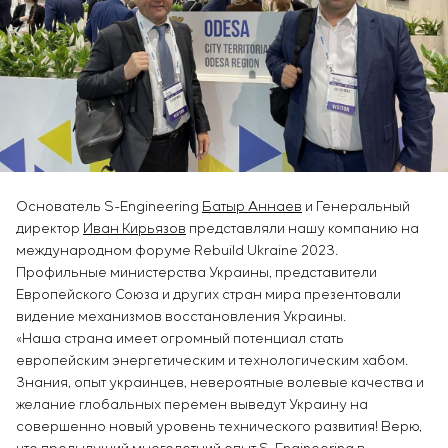
Инфраструктура
заказчика
Вакансии
Химическая промышленность
КОНТАКТЫ
Сервисное обслуживание
Стажировка
Цементная промышленность
Управление проектами
Ветеранам
Аутсорсинг
Консалтинговые услуги
Индивидуальная разработка и испытания
щитового оборудования
Разработка математических моделей объектов
Основатель S-Engineering
Батыр Аннаев
и Генеральный
управления
директор
Иван Кирьязов
представляли нашу компанию на
Разработка специальных алгоритмов
международном форуме Rebuild Ukraine 2023.
Разработка систем управления
Профильные министерства Украины, представители
Энергоаудит
Европейского Союза и других стран мира презентовали
видение механизмов восстановления Украины.
«Наша страна имеет огромный потенциал стать
европейским энергетическим и технологическим хабом.
Знания, опыт украинцев, невероятные волевые качества и
желание глобальных перемен выведут Украину на
совершенно новый уровень технического развития! Верю,