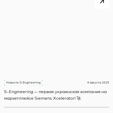
Новости S-Engineering
4 августа 2025
Н
S-Engineering — первая украинская компания на
S
маркетплейсе Siemens Xcelerator! 🚀
о