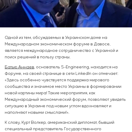
Инфраструктура
заказчика
Вакансии
Химическая промышленность
КОНТАКТЫ
Сервисное обслуживание
Стажировка
Цементная промышленность
Управление проектами
Ветеранам
Аутсорсинг
Консалтинговые услуги
Одной из тем, обсуждаемых в Украинском доме на
Индивидуальная разработка и испытания
Международном экономическом форуме в Давосе,
щитового оборудования
является международное сотрудничество с Украиной и
Разработка математических моделей объектов
поиск решений в пользу страны.
управления
Батыр Аннаев
, основатель S-Engineering, находится на
Разработка специальных алгоритмов
Форуме, на своей странице в сети LinkedIn он отмечает:
Разработка систем управления
«Здесь особенно чувствуется поддержка мирового
Энергоаудит
сообщества и значимое место Украины в формировании
новой картины мира! Такие мероприятия, как
Международный экономический форум, позволяют увидеть
ситуацию в Украине под новым углом вдохновляют и
наполняют новыми смыслами!».
К слову, Курт Волкер, американский дипломат, бывший
специальный представитель Государственного