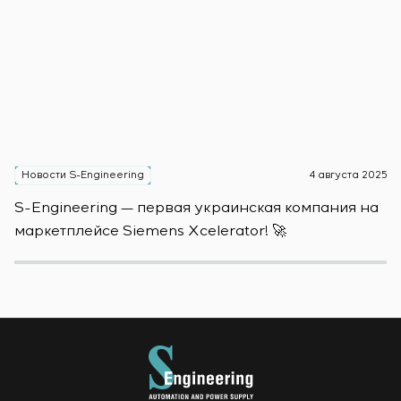
Новости S-Engineering
4 августа 2025
Н
S-Engineering — первая украинская компания на
S
маркетплейсе Siemens Xcelerator! 🚀
о