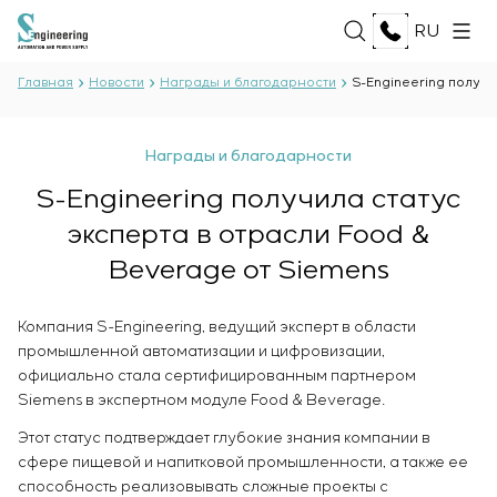
RU
Главная
Новости
Награды и благодарности
S-Engineering получи
О НАС
Награды и благодарности
О компании
S-Engineering получила статус
УСЛУГИ
История
эксперта в отрасли Food &
Производственный комплекс
ВСЕ УСЛУГИ
Документы
Beverage от Siemens
РЕШЕНИЯ
Разработка проектной документации
Партнёрство
Разработка программного обеспечения
Отзывы и награды
ВСЕ РЕШЕНИЯ
Компания S-Engineering, ведущий эксперт в области
Испытания и контроль качества
ТЕХНОЛОГИИ
Новости
Нефть и газ
промышленной автоматизации и цифровизации,
электротехнической лаборатории
Пищевая промышленность
официально стала сертифицированным партнером
Производство и поставка оборудования
Энергетика
ПРОЕКТЫ
Siemens в экспертном модуле Food & Beverage.
заказчику
Целлюлозно-бумажная промышленность
Монтаж оборудования
Этот статус подтверждает глубокие знания компании в
Тяжёлая промышленность
сфере пищевой и напитковой промышленности, а также ее
Пуско-наладочные работы
КАРЬЕРА
Гражданское строительство
способность реализовывать сложные проекты с
Ввод в эксплуатацию и обучение персонала