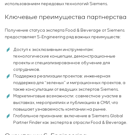
Инфраструктура
использованием передовых технологий Siemens.
заказчика
Вакансии
Химическая промышленность
КОНТАКТЫ
Сервисное обслуживание
Стажировка
Ключевые преимущества партнерства
Цементная промышленность
Управление проектами
Ветеранам
Аутсорсинг
Получение статуса эксперта Food & Beverage от Siemens
Консалтинговые услуги
предоставляет S-Engineering ряд важных преимуществ:
Индивидуальная разработка и испытания
щитового оборудования
Доступ к эксклюзивным инструментам:
Разработка математических моделей объектов
технологические концепции, демонстрационные
управления
проекты и специализированное обучение для
сотрудников.
Разработка специальных алгоритмов
Поддержка реализации проектов: инженерная
Разработка систем управления
поддержка для “зеленых” и миграционных проектов, а
Энергоаудит
также консультации от ведущих экспертов Siemens.
Маркетинговые возможности: совместное участие в
выставках, мероприятиях и публикациях в СМИ, что
повышает узнаваемость компании на рынке.
Глобальное признание: включение в Siemens Global
Partner Finder как эксперта в отрасли Food & Beverage.