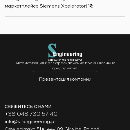
маркетплейсе Siemens Xcelerator! 🚀
р
Автоматизация и электроснабжение промышленных
предприятий.
Презентация компании
СВЯЖИТЕСЬ С НАМИ
+38 048 730 57 40
info@s-engineering.pl
Oświęcimska 51A, 44-109 Gliwice, Poland