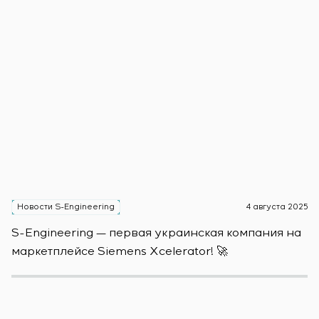
Новости S-Engineering
4 августа 2025
Н
S-Engineering — первая украинская компания на
S
маркетплейсе Siemens Xcelerator! 🚀
о