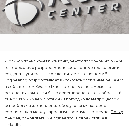
Инфраструктура
заказчика
Вакансии
Химическая промышленность
КОНТАКТЫ
Сервисное обслуживание
Стажировка
Цементная промышленность
Управление проектами
Ветеранам
Аутсорсинг
Консалтинговые услуги
Индивидуальная разработка и испытания
щитового оборудования
Разработка математических моделей объектов
управления
«Если компания хочет быть конкурентоспособной на рынке,
Разработка специальных алгоритмов
то необходимо разрабатывать собственные технологии и
Разработка систем управления
создавать уникальные решения. Именно поэтому S-
Engineering разрабатывает высокотехнологичные решения
Энергоаудит
в собственном R&amp;D центре, ведь еще с момента
основания компания была ориентирована на глобальный
рынок. И мы имеем системный подход ко всем процессам
разработки и изготовления оборудования, которое
соответствует международным нормам», — отмечает
Батыр
Аннаев
, основатель S-Engineering, в своей статье в
LinkedIn: