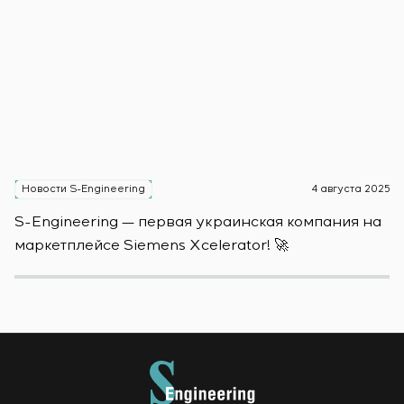
Новости S-Engineering
4 августа 2025
Н
S-Engineering — первая украинская компания на
S
маркетплейсе Siemens Xcelerator! 🚀
о