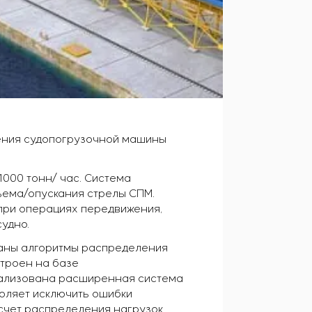
ления судопогрузочной машины
000 тонн/ час. Система
ъема/опускания стрелы СПМ.
при операциях передвижения,
удно.
ваны алгоритмы распределения
троен на базе
еализована расширенная система
воляет исключить ошибки
 счет распределения нагрузок