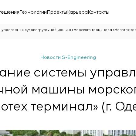
Решения
Технологии
Проекты
Карьера
Контакты
 управления судопогрузочной машины морского терминала «Новотех терм
Новости S-Engineering
ание системы управ
чной машины морско
отех терминал» (г. Од
ой лаборатории