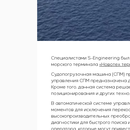
Специалистами S-Engineering бы
морского терминала
«Новотех те
Судопогрузочная машина (СПМ) пр
управления СПМ предназначена дл
Кроме того, данная система реша
позиционирования и других технол
В автоматической системе управ
моментов для исключения перекос
высокопроизводительных преобра
диагностики для быстрого поиска
оператора, которые могут привес