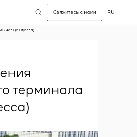
Свяжитесь с нами
RU
инал» (г. Одесса)
ления
го терминала
есса)