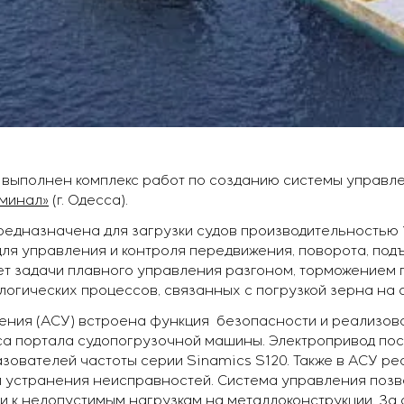
л выполнен комплекс работ по созданию системы управ
рминал»
(г. Одесса).
едназначена для загрузки судов производительностью 1
я управления и контроля передвижения, поворота, под
ет задачи плавного управления разгоном, торможением 
огических процессов, связанных с погрузкой зерна на с
ления (АСУ) встроена функция безопасности и реализо
а портала судопогрузочной машины. Электропривод пос
зователей частоты серии Sinamics S120. Также в АСУ р
 и устранения неисправностей. Система управления поз
ти к недопустимым нагрузкам на металлоконструкции. За