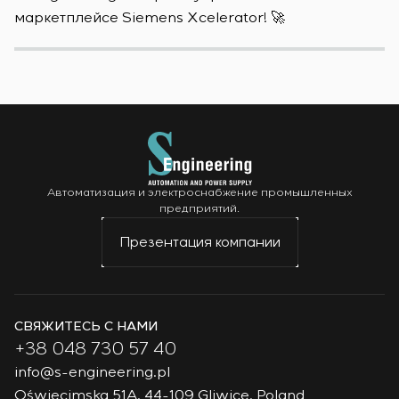
маркетплейсе Siemens Xcelerator! 🚀
о
Автоматизация и электроснабжение промышленных
предприятий.
Презентация компании
СВЯЖИТЕСЬ С НАМИ
+38 048 730 57 40
info@s-engineering.pl
Oświęcimska 51A, 44-109 Gliwice, Poland