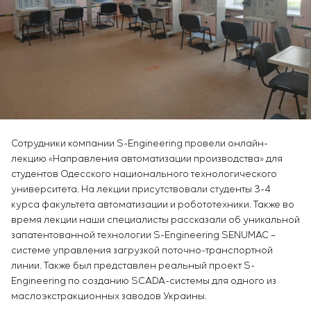
Инфраструктура
заказчика
Вакансии
Химическая промышленность
КОНТАКТЫ
Сервисное обслуживание
Стажировка
Цементная промышленность
Управление проектами
Ветеранам
Аутсорсинг
Консалтинговые услуги
Индивидуальная разработка и испытания
щитового оборудования
Разработка математических моделей объектов
Сотрудники компании S-Engineering провели онлайн-
управления
лекцию «Направления автоматизации производства» для
Разработка специальных алгоритмов
студентов Одесского национального технологического
Разработка систем управления
университета. На лекции присутствовали студенты 3-4
Энергоаудит
курса факультета автоматизации и робототехники. Также во
время лекции наши специалисты рассказали об уникальной
запатентованной технологии S-Engineering SENUMAC –
системе управления загрузкой поточно-транспортной
линии. Также был представлен реальный проект S-
Engineering по созданию SCADA-системы для одного из
маслоэкстракционных заводов Украины.