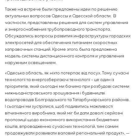
Также на встрече были предложены идеи по решению
актуальных вопросов Одессы и Одесской области. В
частности, представлены решения для систем управления
и энергоснабжения трубопроводного транспорта.
Обсуждались вопросы развития инфраструктуры городских
электросетей для обеспечения питанием скоростных
заправочных станций. Кроме этого, была предложена
модель системы дистанционного контроля и управления
наружным освещением.
«Одеська область, як ніхто потерпає від посух. Тому сучасні
технології та енергозберігаючі технології – це один із
пріоритетів, який сьогодні ми бачимо при розбудові системи
нижньодністровського зрошування і будівництві
водопроводів Болградського та Татарбунарського районів.
І сьогодні ми зустрілися, щоб подивитись можливості
вітчизняного виробника, який міг би дати доволі серйозні
пропозиції щодо економного використання бюджетних
коштів, впровадженню сучасних технологій, тим самим
продовжувати розвивати валовий регіональний продукт», —