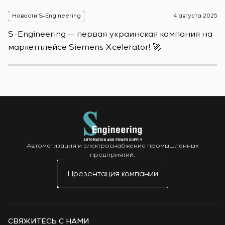
Новости S-Engineering
4 августа 2025
Н
S-Engineering — первая украинская компания на
S
маркетплейсе Siemens Xcelerator! 🚀
о
Автоматизация и электроснабжение промышленных
предприятий.
Презентация компании
СВЯЖИТЕСЬ С НАМИ