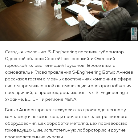
Инфраструктура
заказчика
Вакансии
Химическая промышленность
КОНТАКТЫ
Сервисное обслуживание
Стажировка
Цементная промышленность
Управление проектами
Ветеранам
Аутсорсинг
Консалтинговые услуги
Индивидуальная разработка и испытания
щитового оборудования
Сегодня компанию S-Engineering посетили губернатор
Разработка математических моделей объектов
Одесской области Сергей Гриневецкий и Одесский
управления
городской голова Геннадий Труханов. В ходе визита
Разработка специальных алгоритмов
основатель и Глава правления S-Engineering Батыр Аннаев
Разработка систем управления
рассказал гостям о главных достижениях компании в сфере
систем промышленной автоматизации и электроснабжения
Энергоаудит
предприятий, о проектах, реализованных S-Engineering в
Украине, ЕС, СНГ и регионе MENA.
Батыр Аннаев провел экскурсию по производственному
комплексу и показал, среди прочего,цех электрощитового
оборудования, цех обработки металла, цех производства
токоведущих шин, испытательную лабораторию и другие
производственные участки.