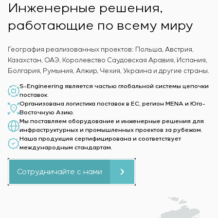
Инженерные решения,
ценности — прозрачность, ответственность и
взаимное уважение.
работающие по всему миру
География реализованных проектов: Польша, Австрия,
Казахстан, ОАЭ, Королевство Саудовская Аравия, Испания,
Болгария, Румыния, Алжир, Чехия, Украина и другие страны.
S-Engineering является частью глобальной системы цепочки
поставок.
Организована логистика поставок в ЕС, регион MENA и Юго-
Восточную Азию.
Мы поставляем оборудование и инженерные решения для
инфраструктурных и промышленных проектов за рубежом.
Наша продукция сертифицирована и соответствует
международным стандартам.
Сотрудничайте с нами