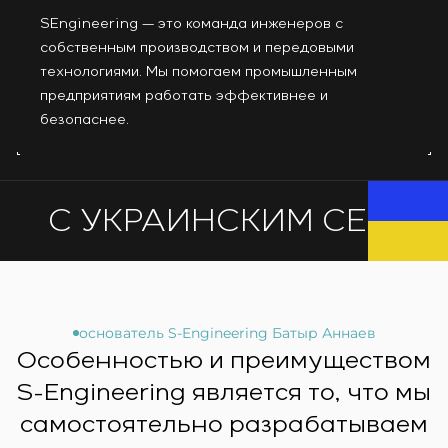
Инфраструктура
заказчика
Вакансии
SEngineering — это команда инженеров с
Химическая промышленность
КОНТАКТЫ
Сервисное обслуживание
Стажировка
собственным производством и передовыми
Цементная промышленность
Управление проектами
Ветеранам
технологиями. Мы помогаем промышленным
Аутсорсинг
предприятиям работать эффективнее и
Консалтинговые услуги
безопаснее.
Индивидуальная разработка и испытания
щитового оборудования
Разработка математических моделей объектов
С УКРАИНСКИМ СЕРДЦ
управления
Разработка специальных алгоритмов
Разработка систем управления
Энергоаудит
основатель S-Engineering Батыр Аннаев
Особенностью и преимуществом
S-Engineering является то, что мы
самостоятельно разрабатываем