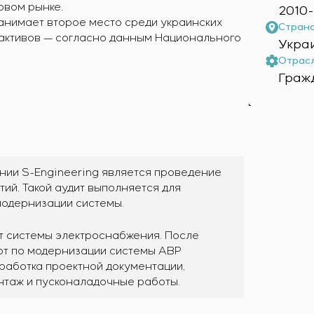
овом рынке.
2010-
занимает второе место среди украинских
Страна
 активов — согласно данным Национального
Укра
Отрасл
Граж
нии S-Engineering является проведение
ий. Такой аудит выполняется для
модернизации системы.
т системы электроснабжения. После
от по модернизации системы АВР
зработка проектной документации,
нтаж и пусконаладочные работы.