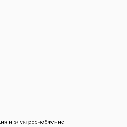
Пищева
ция и электроснабжение
Завод