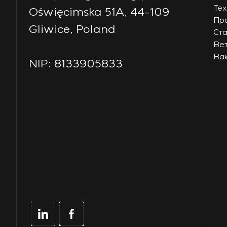
Тех
Oświęcimska 51A, 44-109
Пр
Gliwice, Poland
Ст
Ве
Ва
NIP: 8133905833