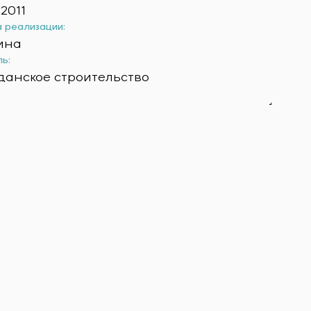
2011
 реализации:
ина
ь:
данское строительство