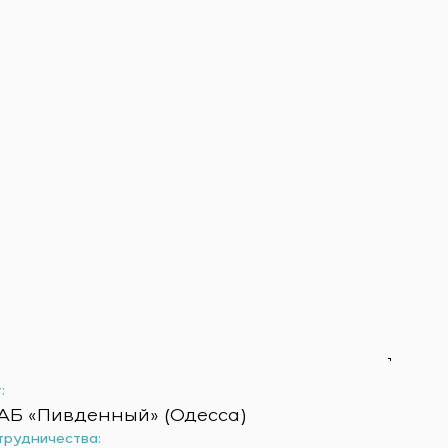
:
АБ «Пивденный» (Одесса)
трудничества: