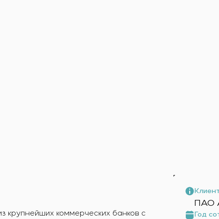
ика
о оборудования
равления
Клиент
ПАО 
из крупнейших коммерческих банков с
Год со