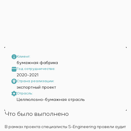
Инфраструктура
заказчика
Вакансии
Химическая промышленность
КОНТАКТЫ
Сервисное обслуживание
Стажировка
Цементная промышленность
Управление проектами
Ветеранам
Аутсорсинг
Консалтинговые услуги
Индивидуальная разработка и испытания
щитового оборудования
Разработка математических моделей объектов
Клиент:
управления
бумажная фабрика
Разработка специальных алгоритмов
Год сотрудничества:
2020-2021
Разработка систем управления
Страна реализации:
Энергоаудит
экспортный проект
Отрасль:
Целлюлозно-бумажная отрасль
Что было выполнено
В рамках проекта специалисты S-Engineering провели аудит