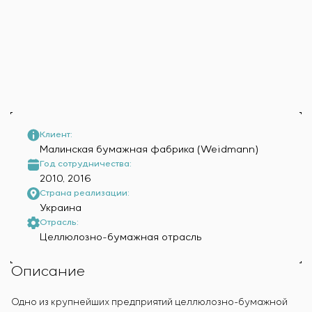
Инфраструктура
заказчика
Вакансии
Химическая промышленность
КОНТАКТЫ
Сервисное обслуживание
Стажировка
Цементная промышленность
Управление проектами
Ветеранам
Аутсорсинг
Консалтинговые услуги
Индивидуальная разработка и испытания
щитового оборудования
Разработка математических моделей объектов
Клиент:
управления
Малинская бумажная фабрика (Weidmann)
Разработка специальных алгоритмов
Год сотрудничества:
2010, 2016
Разработка систем управления
Страна реализации:
Энергоаудит
Украина
Отрасль:
Целлюлозно-бумажная отрасль
Описание
Одно из крупнейших предприятий целлюлозно-бумажной