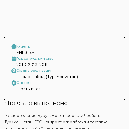
Инфраструктура
заказчика
Вакансии
Химическая промышленность
КОНТАКТЫ
Сервисное обслуживание
Стажировка
Цементная промышленность
Управление проектами
Ветеранам
Аутсорсинг
Консалтинговые услуги
Индивидуальная разработка и испытания
щитового оборудования
Клиент:
ENI S.p.A.
Разработка математических моделей объектов
Год сотрудничества:
управления
2010, 2013, 2015
Разработка специальных алгоритмов
Страна реализации:
Разработка систем управления
г. Балканабад (Туркменистан)
Энергоаудит
Отрасль:
Нефть и газ
Что было выполнено
Месторождение Бурун, Балканабадский район,
Туркменистан. EPC-контракт: разработка и поставка
подстанции SS-22A для проекта наземного