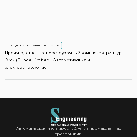
Пищевая промышленность
Производственно–перегрузочный комплекс «Гринтур-
За
Экс» (Bunge Limited). Автоматизация и
М
электроснабжение
Автоматизация и электроснабжение промышленных
предприятий.