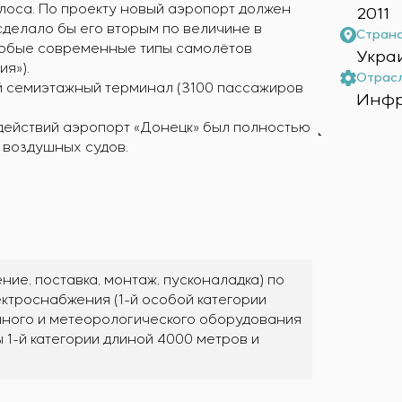
лоса. По проекту новый аэропорт должен
2011
 сделало бы его вторым по величине в
Страна
любые современные типы самолётов
Укра
я»).
Отрасл
ый семиэтажный терминал (3100 пассажиров
Инфр
 действий аэропорт «Донецк» был полностью
 воздушных судов.
ние, поставка, монтаж, пусконаладка) по
ктроснабжения (1-й особой категории
нного и метеорологического оборудования
1-й категории длиной 4000 метров и