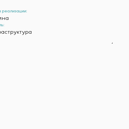
 реализации:
ина
ь:
аструктура