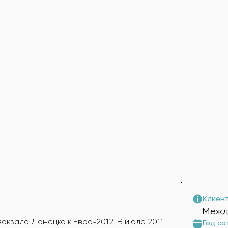
ика
о оборудования
равления
Клиент
Межд
окзала Донецка к Евро-2012. В июле 2011
Год со