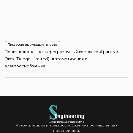
Пищевая промышленность
Производственно–перегрузочный комплекс «Гринтур-
За
Экс» (Bunge Limited). Автоматизация и
М
электроснабжение
Автоматизация и электроснабжение промышленных
предприятий.