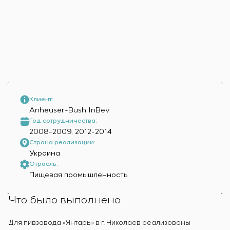
Инфраструктура
заказчика
Вакансии
Химическая промышленность
КОНТАКТЫ
Сервисное обслуживание
Стажировка
Цементная промышленность
Управление проектами
Ветеранам
Аутсорсинг
Консалтинговые услуги
Индивидуальная разработка и испытания
щитового оборудования
Разработка математических моделей объектов
Клиент:
управления
Anheuser-Bush InBev
Разработка специальных алгоритмов
Год сотрудничества:
2008-2009, 2012-2014
Разработка систем управления
Страна реализации:
Энергоаудит
Украина
Отрасль:
Пищевая промышленность
Что было выполнено
Для пивзавода «Янтарь» в г. Николаев реализованы