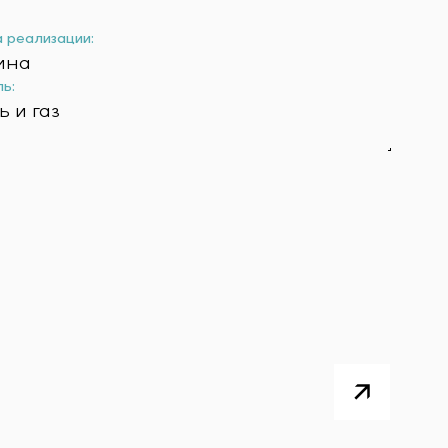
 реализации:
ина
ь:
 и газ