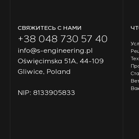
СВЯЖИТЕСЬ С НАМИ
ЧТ
+38 048 730 57 40
Усл
info@s-engineering.pl
Ре
Тех
Oświęcimska 51A, 44-109
Пр
Gliwice, Poland
Ст
Ве
Ва
NIP: 8133905833