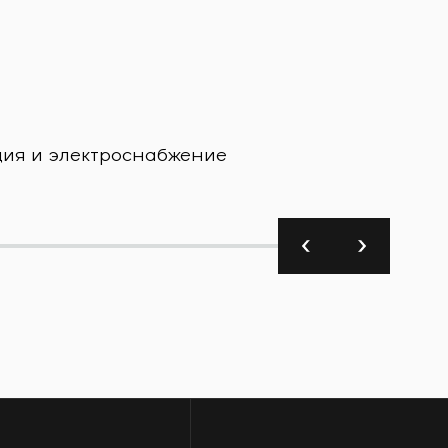
Пищева
ция и электроснабжение
Завод