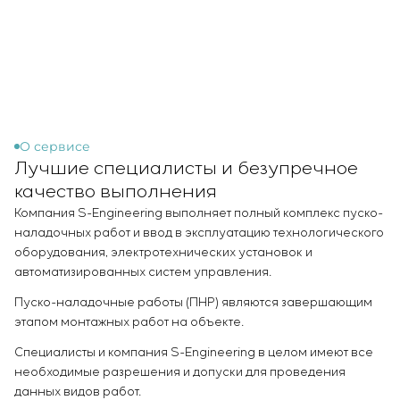
Инфраструктура
заказчика
Вакансии
Химическая промышленность
КОНТАКТЫ
Сервисное обслуживание
Стажировка
Цементная промышленность
Управление проектами
Ветеранам
Аутсорсинг
Консалтинговые услуги
Индивидуальная разработка и испытания
щитового оборудования
О сервисе
Лучшие специалисты и безупречное
Разработка математических моделей объектов
управления
качество выполнения
Разработка специальных алгоритмов
Компания S-Engineering выполняет полный комплекс пуско-
Разработка систем управления
наладочных работ и ввод в эксплуатацию технологического
Энергоаудит
оборудования, электротехнических установок и
автоматизированных систем управления.
Пуско-наладочные работы (ПНР) являются завершающим
этапом монтажных работ на объекте.
Специалисты и компания S-Engineering в целом имеют все
необходимые разрешения и допуски для проведения
данных видов работ.