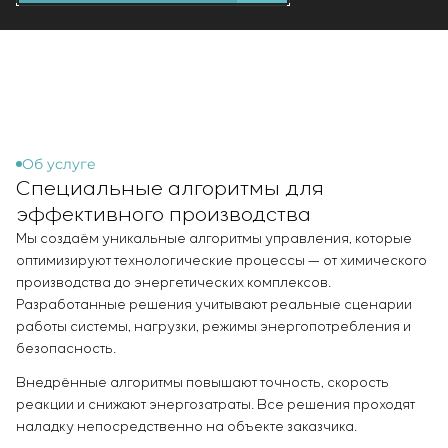
Инфраструктура
заказчика
Вакансии
Химическая промышленность
КОНТАКТЫ
Сервисное обслуживание
Стажировка
Цементная промышленность
Управление проектами
Ветеранам
Аутсорсинг
Консалтинговые услуги
Индивидуальная разработка и испытания
щитового оборудования
Об услуге
Специальные алгоритмы для
Разработка математических моделей объектов
управления
эффективного производства
Разработка специальных алгоритмов
Мы создаём уникальные алгоритмы управления, которые
Разработка систем управления
оптимизируют технологические процессы — от химического
Энергоаудит
производства до энергетических комплексов.
Разработанные решения учитывают реальные сценарии
работы системы, нагрузки, режимы энергопотребления и
безопасность.
Внедрённые алгоритмы повышают точность, скорость
реакции и снижают энергозатраты. Все решения проходят
наладку непосредственно на объекте заказчика.