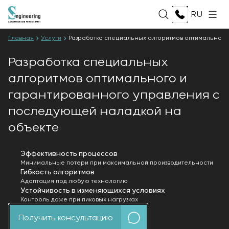
RU
Главная
Услуги
Разработка специальных алгоритмов оптимального
Разработка специальных
О НАС
алгоритмов оптимального и
О компании
УСЛУГИ
гарантированного управления с
История
последующей наладкой на
Производственный комплекс
ВСЕ УСЛУГИ
Документы
РЕШЕНИЯ
объекте
Разработка проектной документации
Партнёрство
Разработка программного обеспечения
Отзывы и награды
ВСЕ РЕШЕНИЯ
Испытания и контроль качества
ТЕХНОЛОГИИ
Эффективность процессов
Новости
Нефть и газ
Минимальные потери при максимальной производительности
электротехнической лаборатории
Пищевая промышленность
Гибкость алгоритмов
Производство и поставка оборудования
Адаптация под любую технологию
Энергетика
ПРОЕКТЫ
заказчику
Устойчивость в изменяющихся условиях
Целлюлозно-бумажная промышленность
Контроль даже при пиковых нагрузках
Монтаж оборудования
Тяжёлая промышленность
Пуско-наладочные работы
КАРЬЕРА
Получить консультацию
Гражданское строительство
Ввод в эксплуатацию и обучение персонала