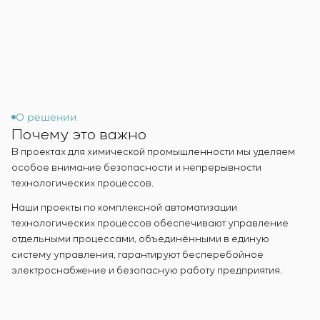
Инфраструктура
заказчика
Вакансии
Химическая промышленность
КОНТАКТЫ
Сервисное обслуживание
Стажировка
Цементная промышленность
Управление проектами
Ветеранам
Аутсорсинг
Консалтинговые услуги
Индивидуальная разработка и испытания
щитового оборудования
О решении
Почему это важно
Разработка математических моделей объектов
управления
В проектах для химической промышленности мы уделяем
Разработка специальных алгоритмов
особое внимание безопасности и непрерывности
технологических процессов.
Разработка систем управления
Энергоаудит
Наши проекты по комплексной автоматизации
технологических процессов обеспечивают управление
отдельными процессами, объединёнными в единую
систему управления, гарантируют бесперебойное
электроснабжение и безопасную работу предприятия.