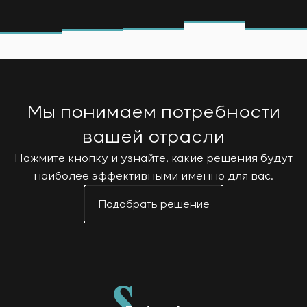
Инфраструктура
заказчика
Вакансии
Химическая промышленность
КОНТАКТЫ
Сервисное обслуживание
Стажировка
Цементная промышленность
Управление проектами
Ветеранам
Аутсорсинг
Консалтинговые услуги
Индивидуальная разработка и испытания
Мы понимаем потребности
щитового оборудования
Разработка математических моделей объектов
вашей отрасли
управления
Нажмите кнопку и узнайте, какие решения будут
Разработка специальных алгоритмов
наиболее эффективными именно для вас.
Разработка систем управления
Энергоаудит
Подобрать решение