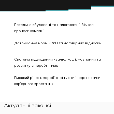
Інфраструктура
замовника
Вакансії
Хімічна промисловість
КОНТАКТИ
Сервісне обслуговування
Стажування
Цементна промисловість
Управління проєктами
Ветеранам
Аутсорсинг
Ретельно збудовані та налагоджені бізнес-
Консалтингові послуги
процеси компанії
Індивідуальна розробка та випробування
щитового обладнання
Дотримання норм КЗпП та договірних відносин
Розробка математичних моделей об’єктів
управління
Розробка спеціальних алгоритмів
Cистема підвищення кваліфікації, навчання та
Розробка систем управління
розвитку співробітників
Енергоаудит
Високий рівень заробітної плати і перспективи
кар’єрного зростання
Актуальні вакансії