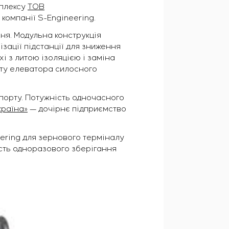
мплексу
ТОВ
 компанії S-Engineering.
ня. Модульна конструкція
зації підстанції для зниження
 з литою ізоляцією і заміна
оту елеватора силосного
 порту. Потужність одночасного
країна»
— дочірнє підприємство
ering для зернового терміналу
ість одноразового зберігання