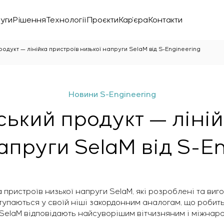
уги
Рішення
Технології
Проєкти
Кар’єра
Контакти
одукт — лінійка пристроїв низької напруги SelaM від S-Engineering
Новини S-Engineering
ський продукт — ліній
апруги SelaM від S-E
нічної лабораторії
а пристроїв низької напруги SelaM, які розроблені та виг
ступаються у своїй ніші закордонним аналогам, що робить
SelaM відповідають найсуворішим вітчизняним і міжнар