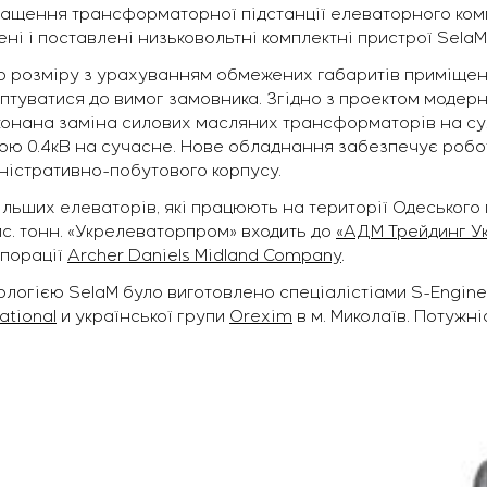
амовника
нащення трансформаторної підстанції елеваторного ко
ні і поставлені низьковольтні комплектні пристрої SelaM
о розміру з урахуванням обмежених габаритів приміщен
туватися до вимог замовника. Згідно з проектом модерні
онана заміна силових масляних трансформаторів на сухі
о обладнання
рою 0.4кВ на сучасне. Нове обладнання забезпечує роб
я
іністративно-побутового корпусу.
ільших елеваторів, які працюють на території Одеського
ис. тонн. «Укрелеваторпром» входить до
«АДМ Трейдинг У
рпорації
Archer Daniels Midland Company
.
логією SelaM було виготовлено спеціалістіами S-Engine
ational
и української групи
Orexim
в м. Миколаїв. Потужн