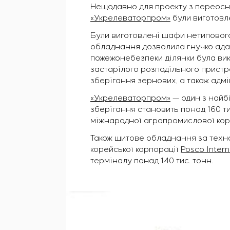
Целюлозно-паперова галузь
Введення в експлуатацію і навчання персоналу з
Нещодавно для проекту з переос
Важка промисловість
Сервісне обслуговування
«Укрелеваторпром»
були виготовле
Цивільне будівництво
КАР’ЄРА
Управління проєктами
Були виготовлені шафи нетиповог
Інфраструктура
Аутсорсинг
обладнання дозволила гнучко адап
Хімічна промисловість
Консалтингові послуги
Вакансії
пожежонебезпеки ділянки була вик
КОНТАКТИ
Цементна промисловість
Індивідуальна розробка та випробування щитовог
Стажування
застарілого розподільного прист
Розробка математичних моделей об’єктів управлінн
Ветеранам
зберігання зернових, а також адм
Розробка спеціальних алгоритмів
«Укрелеваторпром»
— один з найб
Розробка систем управління
зберігання становить понад 160 т
Енергоаудит
міжнародної агропромислової ко
Також щитове обладнання за техно
корейської корпорації
Posco Intern
терміналу понад 140 тис. тонн.