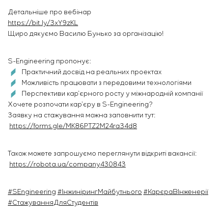
Детальніше про вебінар
https://bit.ly/3xY9zKL
Щиро дякуємо Василю Бунько за організацію!
S-Engineering пропонує:
Практичний досвід на реальних проектах
Можливість працювати з передовими технологіями
Перспективи кар’єрного росту у міжнародній компанії
Хочете розпочати кар’єру в S-Engineering?
Заявку на стажування можна заповнити тут:
https://forms.gle/MK86PTZ2M24ra34d8
Також можете запрошуємо переглянути відкриті вакансії:
https://robota.ua/company430843
#SEngineering
#ІнжинірингМайбутнього
#КарєраВІнженерії
#СтажуванняДляСтудентів