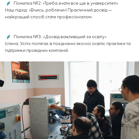
Інфраструктура
Помилка №2: «Треба знати все ще в університеті»
замовника
Вакансії
Хімічна промисловість
Наш підхід: «Вчись, роблячи»! Практичний досвід —
КОНТАКТИ
Сервісне обслуговування
Стажування
Цементна промисловість
найкращий спосіб стати професіоналом.
Управління проєктами
Ветеранам
Аутсорсинг
Консалтингові послуги
Помилка №3: «Досвід важливіший за освіту»
Індивідуальна розробка та випробування
Істина: Успіх полягає в поєднанні якісної освіти, практики та
щитового обладнання
підтримки провідних компаній.
Розробка математичних моделей об’єктів
управління
Розробка спеціальних алгоритмів
Розробка систем управління
Енергоаудит