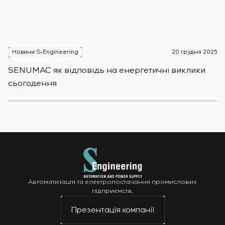
Новини S-Engineering
20 грудня 2025
Н
SENUMAC як відповідь на енергетичні виклики
Зас
сьогодення
н
Автоматизація та електропостачання промислових
підприємств.
Презентація компанії