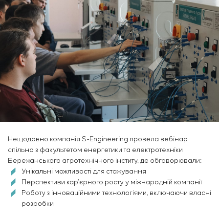
Нещодавно компанія
S-Engineering
провела вебінар
спільно з факультетом енергетики та електротехніки
Бережанського агротехнічного інститу, де обговорювали:
Унікальні можливості для стажування
Перспективи кар’єрного росту у міжнародній компанії
Р
оботу з інноваційними технологіями, включаючи власні
розробки