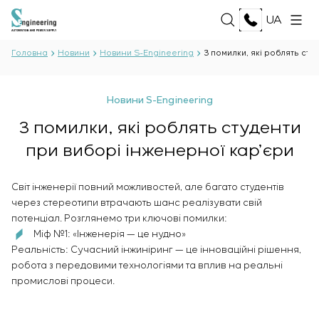
UA
Головна
Новини
Новини S-Engineering
3 помилки, які роблять сту
ПРО НАС
Новини S-Engineering
Про компанію
3 помилки, які роблять студенти
ПОСЛУГИ
Історія
при виборі інженерної кар’єри
Виробничий комплекс
ВСІ ПОСЛУГИ
Документи
РІШЕННЯ
Розробка проєктної документації
Партнерство
Світ інженерії повний можливостей, але багато студентів
Розробка програмного забезпечення
Відгуки та нагороди
через стереотипи втрачають шанс реалізувати свій
ВСІ РІШЕННЯ
Тестові випробування і контроль якості
ТЕХНОЛОГІЇ
потенціал. Розглянемо три ключові помилки:
Новини
Нафта і газ
електротехнічної лабораторії
Міф №1: «Інженерія — це нудно»
Харчова промисловість
Виробництво і постачання обладнання
Реальність: Сучасний інжиніринг — це інноваційні рішення,
Енергетика
ПРОЄКТИ
замовнику
робота з передовими технологіями та вплив на реальні
Целюлозно-паперова галузь
Монтаж обладнання
промислові процеси.
Важка промисловість
Пуско-налагоджувальні роботи
КАР’ЄРА
Цивільне будівництво
Введення в експлуатацію і навчання персоналу