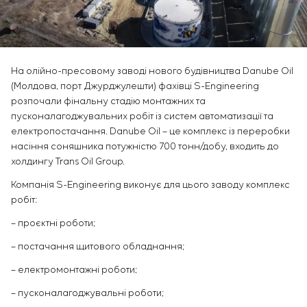
Інфраструктура
замовника
Вакансії
Хімічна промисловість
КОНТАКТИ
Сервісне обслуговування
Стажування
Цементна промисловість
Управління проєктами
Ветеранам
Аутсорсинг
На олійно-пресовому заводі нового будівництва Danube Oil
Консалтингові послуги
(Молдова, порт Джурджулешти) фахівці S-Engineering
Індивідуальна розробка та випробування
розпочали фінальну стадію монтажних та
щитового обладнання
пусконалагоджувальних робіт із систем автоматизації та
Розробка математичних моделей об’єктів
електропостачання. Danube Oil – це комплекс із переробки
управління
насіння соняшника потужністю 700 тонн/добу, входить до
Розробка спеціальних алгоритмів
холдингу Trans Oil Group.
Розробка систем управління
Компанія S-Engineering виконує для цього заводу комплекс
Енергоаудит
робіт:
– проєктні роботи;
– постачання щитового обладнання;
– електромонтажні роботи;
– пусконалагоджувальні роботи;