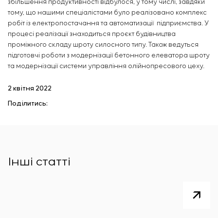
збільшення продуктивності відбулося, у тому числі, завдяки
тому, що нашими спеціалістами було реалізовано комплекс
робіт із електропостачання та автоматизації підприємства. У
процесі реалізації знаходиться проєкт будівництва
проміжного складу шроту силосного типу. Також ведуться
підготовчі роботи з модернізації бетонного елеватора шроту
та модернізації системи управління олійнопресового цеху.
2 квітня 2022
Поділитись:
Інші статті