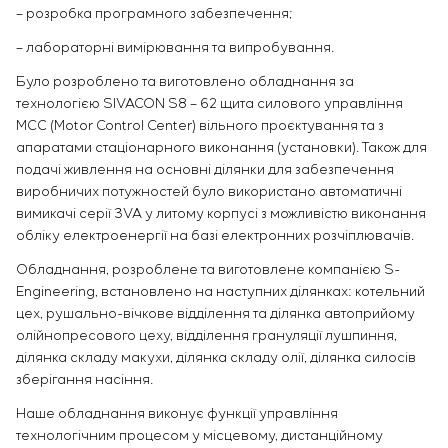
– розробка програмного забезпечення;
– лабораторні вимірювання та випробування.
Було розроблено та виготовлено обладнання за
технологією SIVACON S8 – 62 щита силового управління
MCC (Motor Control Center) вільного проєктування та з
апаратами стаціонарного виконання (установки). Також для
подачі живлення на основні ділянки для забезпечення
виробничих потужностей було використано автоматичні
вимикачі серії 3VA у литому корпусі з можливістю виконання
обліку електроенергії на базі електронних розчіплювачів.
Обладнання, розроблене та виготовлене компанією S-
Engineering, встановлено на наступних ділянках: котельний
цех, рушально-вічкове відділення та ділянка автоприйому
олійнопресового цеху, відділення грануляції лушпиння,
ділянка складу макухи, ділянка складу олії, ділянка силосів
зберігання насіння.
Наше обладнання виконує функції управління
технологічним процесом у місцевому, дистанційному