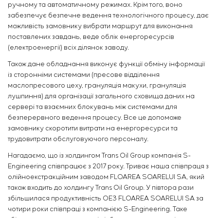
ручному та автоматичному режимах. Крім того, воно
забезпечує безпечне ведення технологічного процесу, дає
можливість замовнику вибрати маршрут для виконання
поставлених завдань, веде облік енергоресурсів
(електроенергії) всіх ділянок заводу.
Також дане обладнання виконує функції обміну інформації
із сторонніми системами (пресове відділення
маслопресового цеху, грануляція макухи, грануляція
лушпиння) для організації загального сховища даних на
сервері та взаємних блокувань між системами для
безперервного ведення процесу. Все це допоможе
замовнику скоротити витрати на енергоресурси та
трудовитрати обслуговуючого персоналу.
Нагадаємо, що із холдингом Trans Oil Group компанія S-
Engineering співпрацює з 2017 року. Триває наша співпраця з
олійноекстракційним заводом FLOAREA SOARELUI SA, який
також входить до холдингу Trans Oil Group. У півтора рази
збільшилася продуктивність ОЕЗ FLOAREA SOARELUI SA за
чотири роки співпраці з компанією S-Engineering. Таке