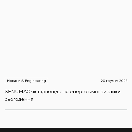
Новини S-Engineering
20 грудня 2025
Н
SENUMAC як відповідь на енергетичні виклики
Зас
сьогодення
н