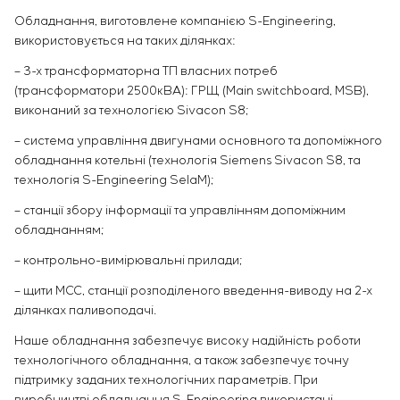
Обладнання, виготовлене компанією S-Engineering,
використовується на таких ділянках:
– 3-х трансформаторна ТП власних потреб
(трансформатори 2500кВА): ГРЩ (Main switchboard, MSB),
виконаний за технологією Sivacon S8;
– система управління двигунами основного та допоміжного
обладнання котельні (технологія Siemens Sivacon S8, та
технологія S-Engineering SelaM);
– станції збору інформації та управлінням допоміжним
обладнанням;
– контрольно-вимірювальні прилади;
– щити МСС, станції розподіленого введення-виводу на 2-х
ділянках паливоподачі.
Наше обладнання забезпечує високу надійність роботи
технологічного обладнання, а також забезпечує точну
підтримку заданих технологічних параметрів. При
виробництві обладнання S-Engineering використані