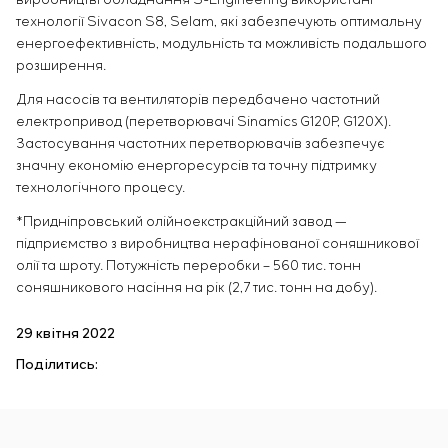
технології Sivacon S8, Selam, які забезпечують оптимальну
енергоефективність, модульність та можливість подальшого
розширення.
Для насосів та вентиляторів передбачено частотний
електропривод (перетворювачі Sinamics G120P, G120X).
Застосування частотних перетворювачів забезпечує
значну економію енергоресурсів та точну підтримку
технологічного процесу.
*Придніпровський олійноекстракційний завод —
підприємство з виробництва нерафінованої соняшникової
олії та шроту. Потужність переробки – 560 тис. тонн
соняшникового насіння на рік (2,7 тис. тонн на добу).
29 квітня 2022
Поділитись: