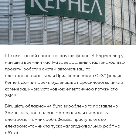
Інфраструктура
замовника
Вакансії
Хімічна промисловість
КОНТАКТИ
Сервісне обслуговування
Стажування
Цементна промисловість
Управління проєктами
Ветеранам
Аутсорсинг
Консалтингові послуги
Індивідуальна розробка та випробування
щитового обладнання
Ще один новий проєкт виконують фахівці S-Engineering у
Розробка математичних моделей об’єктів
нинішній воєнний час. На завершальній стадії знаходяться
управління
проєктні роботи з систем автоматизації та
Розробка спеціальних алгоритмів
електропостачання для Придніпровського ОЕЗ* (холдинг
Розробка систем управління
Kernel). Даний проєкт: будівництво паросилової ділянки з
Енергоаудит
когенераційною установкою електричною потужністю
26МВт.
Більшість обладнання було вироблено та поставлено
Замовнику, поставлено матеріали для виконання
електромонтажних робіт. Фахівці приступають до
електромонтажних та пусконалагоджувальних робіт на
об’єкті.