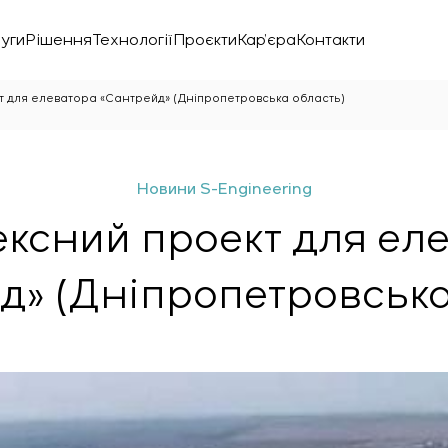
уги
Рішення
Технології
Проєкти
Кар’єра
Контакти
 для елеватора «Сантрейд» (Дніпропетровська область)
Новини S-Engineering
ксний проект для ел
д» (Дніпропетровська
нічної лабораторії