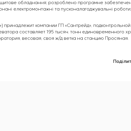
а щитове обладнання; розроблено програмне забезпече
онані електромонтажні та пусконалагоджувальні роботи;
») принадлежит компании ГП «Сантрейд», подконтрольной
ватора составляет 195 тысяч. тонн единовременного х
тория, весовая, своя ж/д ветка на станцию ​​Просяная.
Поділит