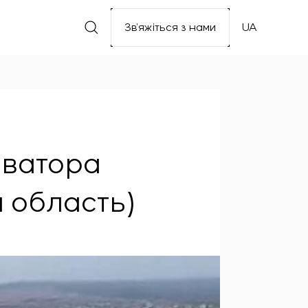
Зв’яжіться з нами
UA
еватора
 область)