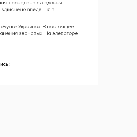
ння; проведено складання
 здійснено введення в
 «Бунге Украина». В настоящее
ранения зерновых. На элеваторе
ись: