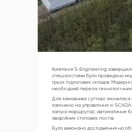
Компанія S-Engineering завершила
спеціалістами було проведено мод
трьох підлогових складів. Модерн
необхідний перелік технологічних
Для замовника суттєво змінилася
замінено на управління зі SCADA.
запуск маршрутів), автоматичне б
аварійних стопових постів.
Було виконано дослідження на об’