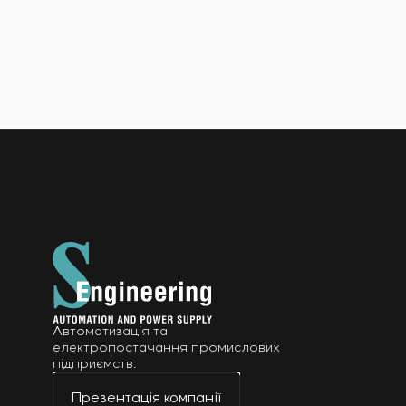
Автоматизація та
електропостачання промислових
підприємств.
Презентація компанії