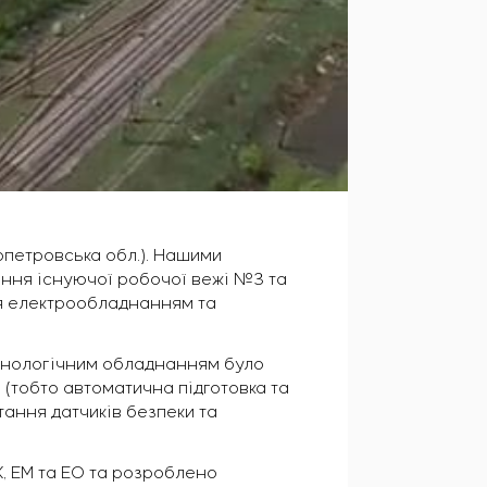
опетровська обл.). Нашими
ення існуючої робочої вежі №3 та
ня електрообладнанням та
ехнологічним обладнанням було
(тобто автоматична підготовка та
ання датчиків безпеки та
К, ЕМ та ЕО та розроблено