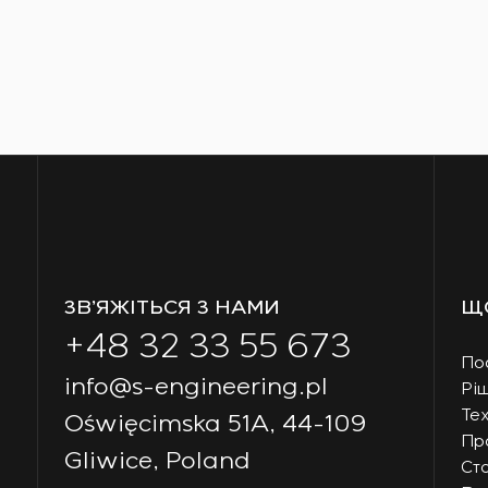
ЗВ’ЯЖІТЬСЯ З НАМИ
Щ
+48 32 33 55 673
По
info@s-engineering.pl
Рі
Тех
Oświęcimska 51A, 44-109
Пр
Gliwice, Poland
Ст