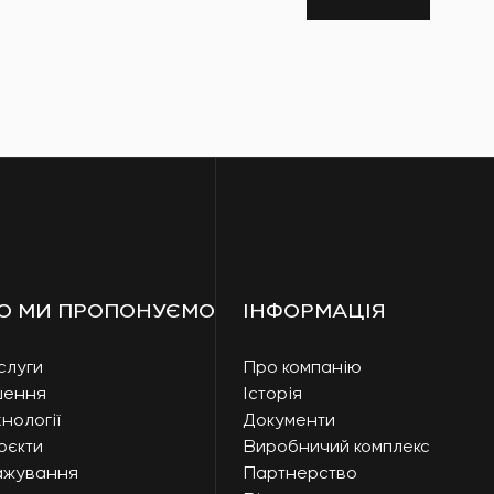
О МИ ПРОПОНУЄМО
ІНФОРМАЦІЯ
слуги
Про компанію
шення
Історія
нології
Документи
оєкти
Виробничий комплекс
ажування
Партнерство