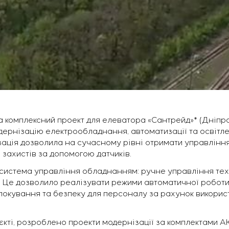
 комплексний проект для елеватора «Сантрейд»* (Дніпр
ернізацію електрообладнання, автоматизації та освітл
ізація дозволила на сучасному рівні отримати управлін
 захистів за допомогою датчиків.
 система управління обладнанням: ручне управління т
 Це дозволило реалізувати режими автоматичної роботи 
локування та безпеку для персоналу за рахунок використ
єкті, розроблено проекти модернізації за комплектами А