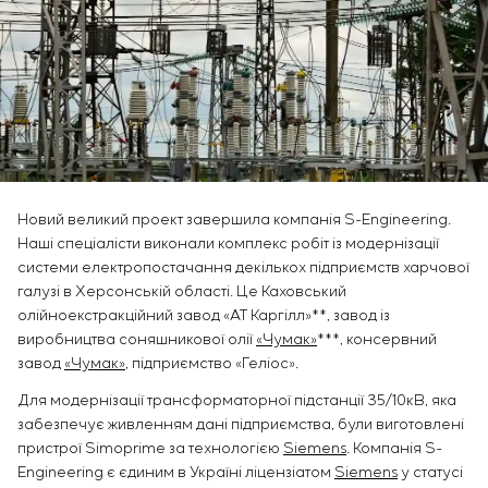
Інфраструктура
замовника
Вакансії
Хімічна промисловість
КОНТАКТИ
Сервісне обслуговування
Стажування
Цементна промисловість
Управління проєктами
Ветеранам
Аутсорсинг
Консалтингові послуги
Індивідуальна розробка та випробування
щитового обладнання
Розробка математичних моделей об’єктів
Новий великий проект завершила компанія S-Engineering.
управління
Наші спеціалісти виконали комплекс робіт із модернізації
Розробка спеціальних алгоритмів
системи електропостачання декількох підприємств харчової
Розробка систем управління
галузі в Херсонській області. Це Каховський
Енергоаудит
олійноекстракційний завод «АТ Каргілл»**, завод із
виробництва соняшникової олії
«Чумак»
***, консервний
завод
«Чумак»
, підприємство «Геліос».
Для модернізації трансформаторної підстанції 35/10кВ, яка
забезпечує живленням дані підприємства, були виготовлені
пристрої Simoprime за технологією
Siemens
. Компанія S-
Engineering є єдиним в Україні ліцензіатом
Siemens
у статусі