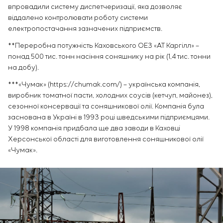
впровадили систему диспетчеризації, яка дозволяє
віддалено контролювати роботу системи
електропостачання зазначених підприємств.
**Переробна потужність Каховського ОЕЗ «АТ Каргілл» –
понад 500 тис. тонн насіння соняшнику на рік (1,4 тис. тонни
на добу).
***«Чумак» (https://chumak.com/) – українська компанія,
виробник томатної пасти, холодних соусів (кетчуп, майонез),
сезонної консервації та соняшникової олії. Компанія була
заснована в Україні в 1993 році шведськими підприємцями.
У 1998 компанія придбала ще два заводи в Каховці
Херсонської області для виготовлення соняшникової олії
«Чумак».