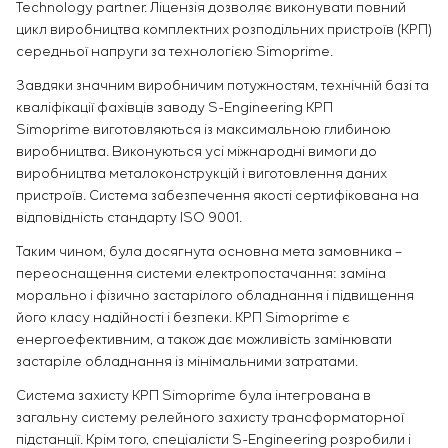
Technology partner. Ліцензія дозволяє виконувати повний
цикл виробництва комплектних розподільних пристроїв (КРП)
середньої напруги за технологією Simoprime.
Завдяки значним виробничим потужностям, технічній базі та
кваліфікації фахівців заводу S-Engineering КРП
Simoprime виготовляються із максимальною глибиною
виробництва. Виконуються усі міжнародні вимоги до
виробництва металоконструкцій і виготовлення даних
пристроїв. Система забезпечення якості сертифікована на
відповідність стандарту ISO 9001.
Таким чином, була досягнута основна мета замовника –
переоснащення системи електропостачання: заміна
морально і фізично застарілого обладнання і підвищення
його класу надійності і безпеки. КРП Simoprime є
енергоефективним, а також дає можливість замінювати
застаріле обладнання із мінімальними затратами.
Система захисту КРП Simoprime була інтегрована в
загальну систему релейного захисту трансформаторної
підстанції. Крім того, спеціалісти S-Engineering розробили і