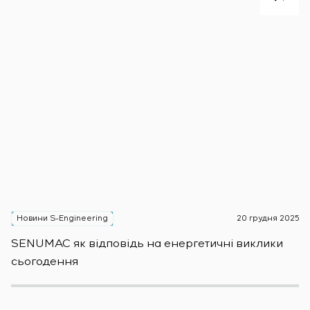
Новини S-Engineering
20 грудня 2025
Н
SENUMAC як відповідь на енергетичні виклики
Зас
сьогодення
н