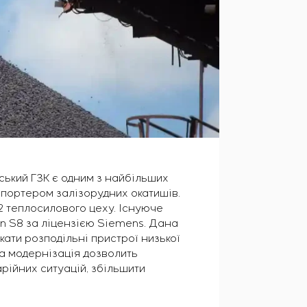
ський ГЗК є одним з найбільших
спортером залізорудних окатишів.
2 теплосилового цеху. Існуюче
on S8 за ліцензією Siemens. Дана
ати розподільні пристрої низької
ка модернізація дозволить
рійних ситуацій, збільшити