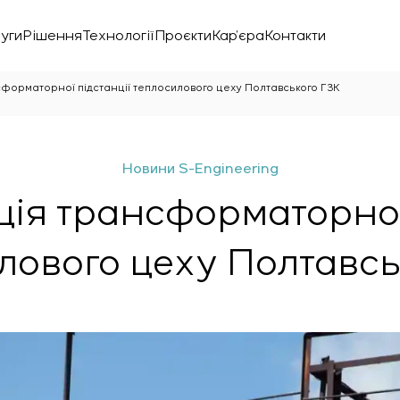
уги
Рішення
Технології
Проєкти
Кар’єра
Контакти
форматорної підстанції теплосилового цеху Полтавського ГЗК
Новини S-Engineering
ія трансформаторної
лового цеху Полтавсь
нічної лабораторії