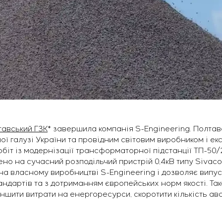
тавський ГЗК
* завершила компанія S-Engineering. Полтав
ої галузі України та провідним світовим виробником і ек
обіт із модернізації трансформаторної підстанції ТП-50/
но на сучасний розподільчий пристрій 0,4кВ типу Sivac
на власному виробництві S-Engineering і дозволяє випуск
андартів та з дотриманням європейських норм якості. Та
ншити витрати на енергоресурси, скоротити кількість ава