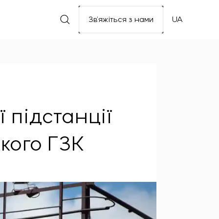
Зв’яжіться з нами
UA
 підстанції
кого ГЗК