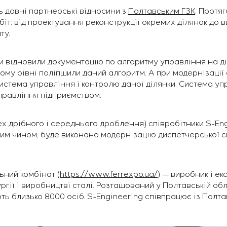
ь давні партнерські відносини з
Полтавським ГЗК
. Протя
біт: від проектування реконструкції окремих ділянок до в
ту.
ьки відновили документацію по алгоритму управління на д
ому рівні поліпшили даний алгоритм. А при модернізації
истема управління і контролю даної ділянки. Система у
правління підприємством.
ех дрібного і середнього дроблення) співробітники S-En
ким чином, буде виконано модернізацію диспетчерської с
ьний комбінат (
https://www.ferrexpo.ua/
) — виробник і ек
гії і виробництві сталі. Розташований у Полтавській обл
ть близько 8000 осіб. S-Engineering співпрацює із Полтав