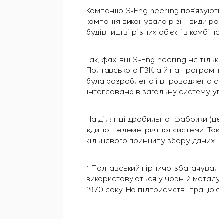
Компанію S-Engineering пов’язуют
компанія виконувала різні види ро
будівництві різних об’єктів комбіна
Так, фахівці S-Engineering не тіл
Полтавського ГЗК, а й на програмн
була розроблена і впроваджена с
інтегрована в загальну систему у
На ділянці дробильної фабрики (ц
єдиної телеметричної системи. Та
кільцевого принципу збору даних.
* Полтавський гірничо-збагачувал
використовуються у чорній металур
1970 року. На підприємстві працюю