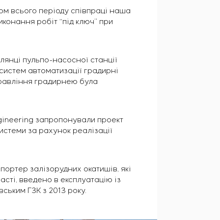
гом всього періоду співпраці наша
иконання робіт “під ключ” при
ілянці пульпо-насосної станції
 систем автоматизації градирні
правління градирнею була
gineering запропонували проект
истеми за рахунок реалізації
спортер залізорудних окатишів, які
асті, введено в експлуатацію із
ським ГЗК з 2013 року.