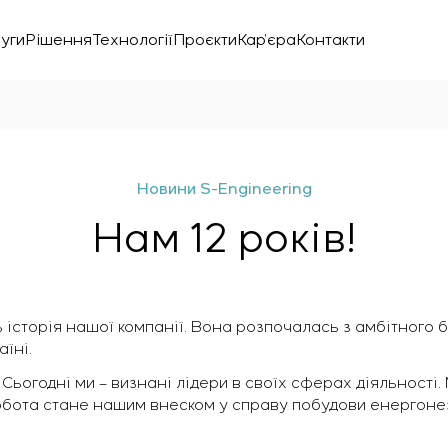
уги
Рішення
Технології
Проєкти
Кар’єра
Контакти
Новини S-Engineering
Нам 12 років!
 історія нашої компанії. Вона розпочалась з амбітного
їні.
нічної лабораторії
. Сьогодні ми – визнані лідери в своїх сферах діяльності
робота стане нашим внеском у справу побудови енергоне