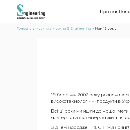
Про нас
Посл
Головна
Новини
Новини S-Engineering
Нам 12 років!
ПРО НАС
Про компанію
ПОСЛУГИ
Історія
Виробничий комплекс
ВСІ ПОСЛУГИ
Документи
РІШЕННЯ
Розробка проєктної документації
Партнерство
19 березня 2007 року розпочалась
Розробка програмного забезпечення
Відгуки та нагороди
високотехнологічні продукти в Укра
ВСІ РІШЕННЯ
Тестові випробування і контроль якості електротех
Новини
ТЕХНОЛОГІЇ
Нафта і газ
Виробництво і постачання обладнання замовнику
Всі ці роки ми йшли до нашої мети
Харчова промисловість
альтернативної енергетики, і ця 
Монтаж обладнання
Енергетика
Пуско-налагоджувальні роботи
ПРОЄКТИ
З днем народження, С-Інжиніринг!