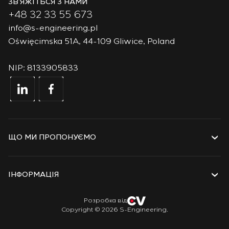
ЗВ’ЯЖІТЬСЯ З НАМИ
+48 32 33 55 673
info@s-engineering.pl
Oświęcimska 51A, 44-109 Gliwice, Poland
NIP: 8133905833
ЩО МИ ПРОПОНУЄМО
Послуги
Рішення
ІНФОРМАЦІЯ
Технології
Проєкти
Про компанію
Розробка від
Copyright © 2026 S-Engineering.
Стажування
Історія
Ветеранам
Документи