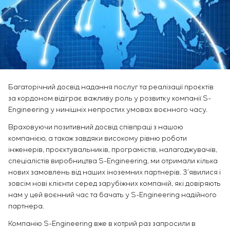
Інфраструктура
замовника
Вакансії
Хімічна промисловість
КОНТАКТИ
Сервісне обслуговування
Стажування
Цементна промисловість
Управління проєктами
Ветеранам
Аутсорсинг
Консалтингові послуги
Індивідуальна розробка та випробування
щитового обладнання
Багаторічний досвід надання послуг та реалізації проєктів
Розробка математичних моделей об’єктів
за кордоном відіграє важливу роль у розвитку компанії S-
управління
Engineering у нинішніх непростих умовах воєнного часу.
Розробка спеціальних алгоритмів
Враховуючи позитивний досвід співпраці з нашою
Розробка систем управління
компанією, а також завдяки високому рівню роботи
Енергоаудит
інженерів, проєктувальників, програмістів, налагоджувачів,
спеціалістів виробництва S-Engineering, ми отримали кілька
нових замовлень від наших іноземних партнерів. З’явилися і
зовсім нові клієнти серед зарубіжних компаній, які довіряють
нам у цей воєнний час та бачать у S-Engineering надійного
партнера.
Компанію S-Engineering вже в котрий раз запросили в