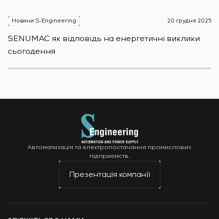
Новини S-Engineering
20 грудня 2025
Н
SENUMAC як відповідь на енергетичні виклики
Зас
сьогодення
н
Автоматизація та електропостачання промислових
підприємств.
Презентація компанії