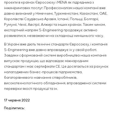
проєкти в країнах Євросоюзу і MENA як підрядника з
інжинірингових послуг. Професіоналізм нашої компанії вже
давно визнаний у Німеччині, Туркменістані, Казахстані, ОАЕ,
Королівстві Саудівська Аравія, Іспанії, Польщі, Болгарії,
Румунії, Чехії, Австрії, Алжирі та інших країнах. Таким чином,
експортний напрям S-Engineering продовжує активно
розвиватися, незважаючи на складнощі нинішнього часу.
В Україні вже діють технічні стандарти Євросоюзу, і компанія
S-Engineering вже давно впроваджує їх у своїй роботі.
Завдяки сформованій системі виробництва наша компанія
випускає продукцію, що відповідає міжнародним
стандартам і має сертифікати СЕ. Це досягається за рахунок
налагоджених бізнес-процесів підприємства,
багаторівневого навчання співробітників,
високотехнологічного обладнання, впровадженої системи
перевірки якості продукції та ін.
17 червня 2022
Поділитись: