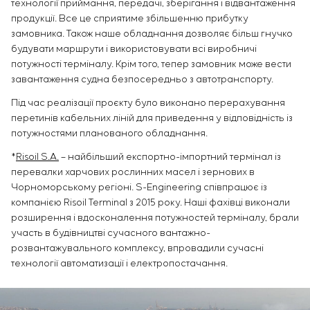
технології приймання, передачі, зберігання і відвантаження
продукції. Все це сприятиме збільшенню прибутку
замовника. Також наше обладнання дозволяє більш гнучко
будувати маршрути і використовувати всі виробничі
потужності терміналу. Крім того, тепер замовник може вести
завантаження судна безпосередньо з автотранспорту.
Під час реалізації проєкту було виконано перерахування
перетинів кабельних ліній для приведення у відповідність із
потужностями планованого обладнання.
*
Risoil S.A.
– найбільший експортно-імпортний термінал із
перевалки харчових рослинних масел і зернових в
Чорноморському регіоні. S-Engineering співпрацює із
компанією Risoil Terminal з 2015 року. Наші фахівці виконали
розширення і вдосконалення потужностей терміналу, брали
участь в будівництві сучасного вантажно-
розвантажувального комплексу, впровадили сучасні
технології автоматизації і електропостачання.