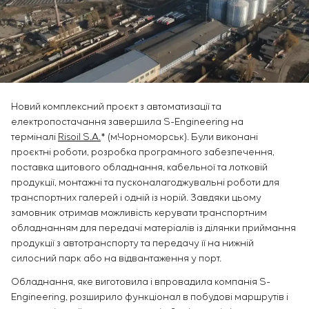
Інфраструктура
замовника
Вакансії
Хімічна промисловість
КОНТАКТИ
Сервісне обслуговування
Стажування
Цементна промисловість
Управління проєктами
Ветеранам
Аутсорсинг
Консалтингові послуги
Індивідуальна розробка та випробування
Новий комплексний проєкт з автоматизації та
щитового обладнання
електропостачання завершила S-Engineering на
Розробка математичних моделей об’єктів
терміналі
Risoil S.A.
* (м.Чорноморськ). Були виконані
управління
проєктні роботи, розробка програмного забезпечення,
Розробка спеціальних алгоритмів
поставка щитового обладнання, кабельної та лотковій
Розробка систем управління
продукції, монтажні та пусконалагоджувальні роботи для
Енергоаудит
транспортних галерей і одній із норій. Завдяки цьому
замовник отримав можливість керувати транспортним
обладнанням для передачі матеріалів із ділянки приймання
продукції з автотранспорту та передачу її на нижній
силосний парк або на відвантаження у порт.
Обладнання, яке виготовила і впровадила компанія S-
Engineering, розширило функціонал в побудові маршрутів і