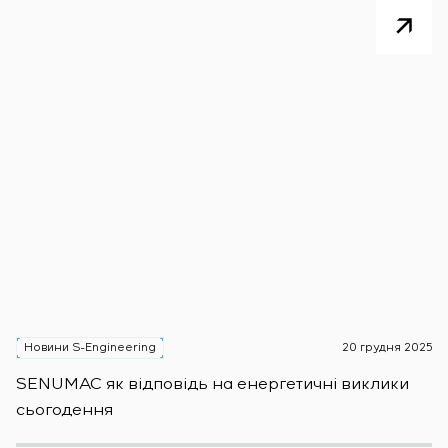
Новини S-Engineering
20 грудня 2025
Н
SENUMAC як відповідь на енергетичні виклики
Зас
сьогодення
н