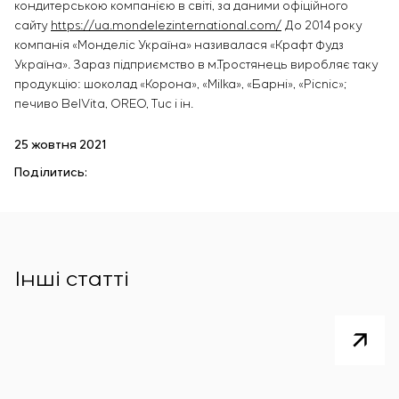
кондитерською компанією в світі, за даними офіційного
сайту
https://ua.mondelezinternational.com/
До 2014 року
компанія «Монделіс Україна» називалася «Крафт Фудз
Україна». Зараз підприємство в м.Тростянець виробляє таку
продукцію: шоколад «Корона», «Milka», «Барні», «Picnic»;
печиво BelVita, OREO, Tuc і ін.
25 жовтня 2021
Поділитись:
Інші статті