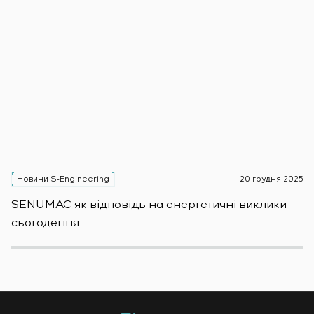
Новини S-Engineering
20 грудня 2025
Н
SENUMAC як відповідь на енергетичні виклики
Зас
сьогодення
н