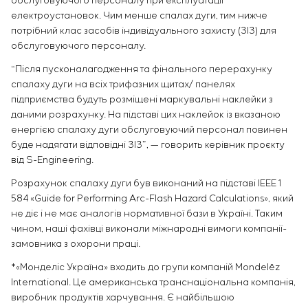
обслуговуючого персоналу при експлуатації
електроустановок. Чим менше спалах дуги, тим нижче
потрібний клас засобів індивідуального захисту (ЗІЗ) для
обслуговуючого персоналу.
“Після пусконалагодження та фінального перерахунку
спалаху дуги на всіх трифазних щитах/ панелях
підприємства будуть розміщені маркувальні наклейки з
даними розрахунку. На підставі цих наклейок із вказаною
енергією спалаху дуги обслуговуючий персонал повинен
буде надягати відповідні ЗІЗ”, — говорить керівник проєкту
від S-Engineering.
Розрахунок спалаху дуги був виконаний на підставі IEEE 1
584 «Guide for Performing Arc-Flash Hazard Calculations», який
не діє і не має аналогів нормативної бази в Україні. Таким
чином, наші фахівці виконали міжнародні вимоги компанії-
замовника з охорони праці.
*«Монделіс Україна» входить до групи компаній Mondelēz
International. Це американська транснаціональна компанія,
виробник продуктів харчування. Є найбільшою