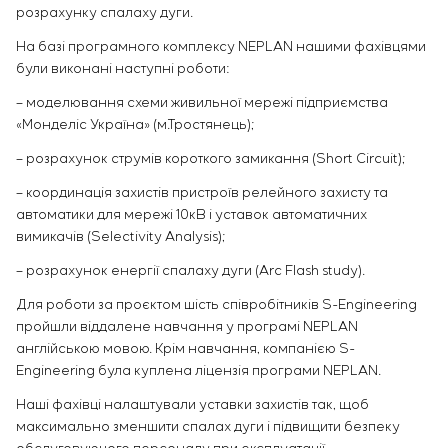
розрахунку спалаху дуги.
На базі програмного комплексу NEPLAN нашими фахівцями
були виконані наступні роботи:
– моделювання схеми живильної мережі підприємства
«Монделіс Україна» (м.Тростянець);
– розрахунок струмів короткого замикання (Short Circuit);
– координація захистів пристроїв релейного захисту та
автоматики для мережі 10кВ і уставок автоматичних
вимикачів (Selectivity Analysis);
– розрахунок енергії спалаху дуги (Arc Flash study).
Для роботи за проєктом шість співробітників S-Engineering
пройшли віддалене навчання у програмі NEPLAN
англійською мовою. Крім навчання, компанією S-
Engineering була куплена ліцензія програми NEPLAN.
Наші фахівці налаштували уставки захистів так, щоб
максимально зменшити спалах дуги і підвищити безпеку