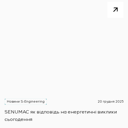
Новини S-Engineering
20 грудня 2025
Н
SENUMAC як відповідь на енергетичні виклики
Зас
сьогодення
н