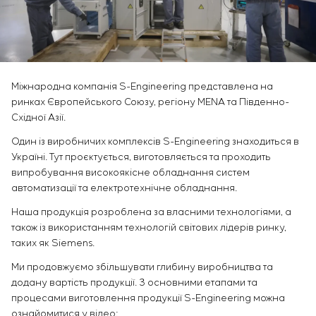
Інфраструктура
замовника
Вакансії
Хімічна промисловість
КОНТАКТИ
Сервісне обслуговування
Стажування
Цементна промисловість
Управління проєктами
Ветеранам
Аутсорсинг
Консалтингові послуги
Міжнародна компанія S-Engineering представлена на
Індивідуальна розробка та випробування
ринках Європейського Союзу, регіону MENA та Південно-
щитового обладнання
Східної Азії.
Розробка математичних моделей об’єктів
Один із виробничих комплексів S-Engineering знаходиться в
управління
Україні. Тут проєктується, виготовляється та проходить
Розробка спеціальних алгоритмів
випробування високоякісне обладнання систем
Розробка систем управління
автоматизації та електротехнічне обладнання.
Енергоаудит
Наша продукція розроблена за власними технологіями, а
також із використанням технологій світових лідерів ринку,
таких як Siemens.
Ми продовжуємо збільшувати глибину виробництва та
додану вартість продукції. З основними етапами та
процесами виготовлення продукції S-Engineering можна
ознайомитися у відео: