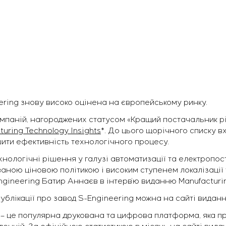
ering знову високо оцінена на європейському ринку.
омпаній, нагороджених статусом «Кращий постачальник р
turing Technology Insights
*. До цього щорічного списку в
ити ефективність технологічного процесу.
нологічні рішення у галузі автоматизації та електропос
ною ціновою політикою і високим ступенем локалізації т
Engineering Батир Аннаєв в інтерв’ю виданню Manufacturin
блікації про завод S-Engineering можна на сайті видан
– це популярна друкована та цифрова платформа, яка 