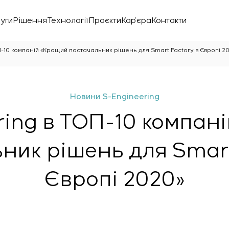
уги
Рішення
Технології
Проєкти
Кар’єра
Контакти
П-10 компаній «Кращий постачальник рішень для Smart Factory в Європі 2
Новини S-Engineering
ring в ТОП-10 компан
ник рішень для Smart
Європі 2020»
нічної лабораторії