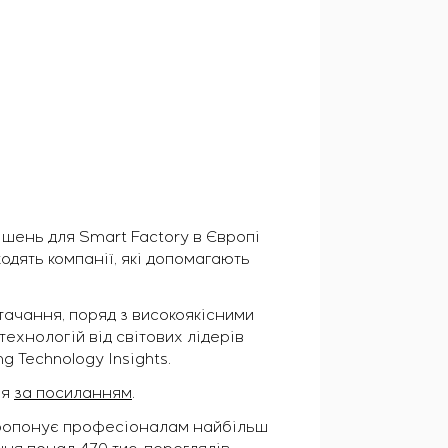
ішень для Smart Factory в Європі
ходять компанії, які допомагають
тачання, поряд з високоякісними
ехнологій від світових лідерів
g Technology Insights.
ня
за посиланням
.
пропонує професіоналам найбільш