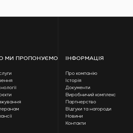
О МИ ПРОПОНУЄМО
ІНФОРМАЦІЯ
слуги
Про компанію
шення
Історія
нології
Документи
оєкти
Виробничий комплекс
ажування
Партнерство
теранам
Відгуки та нагороди
ансії
Новини
Контакти