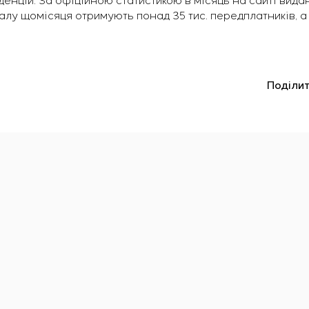
енцій. За офіційною статистикою в місяць на сайті видан
лу щомісяця отримують понад 35 тис. передплатників, а 
Поділит