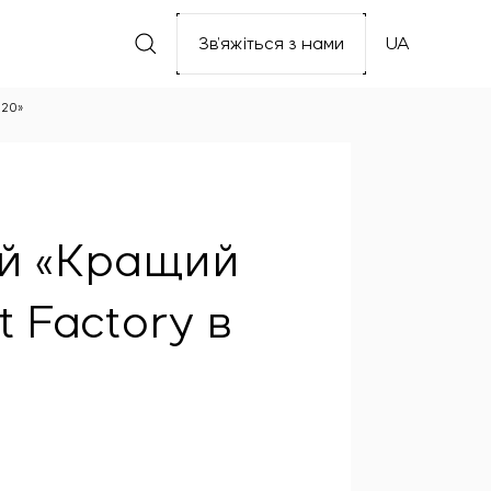
Зв’яжіться з нами
UA
020»
ій «Кращий
 Factory в