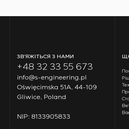
ЗВ’ЯЖІТЬСЯ З НАМИ
Щ
+48 32 33 55 673
По
info@s-engineering.pl
Рі
Тех
Oświęcimska 51A, 44-109
Пр
Gliwice, Poland
Ст
Ве
Вак
NIP: 8133905833