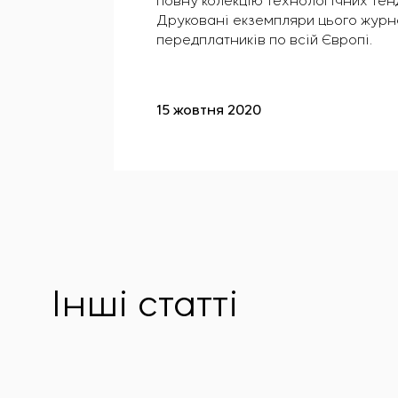
повну колекцію технологічних тенд
Друковані екземпляри цього журна
передплатників по всій Європі.
15 жовтня 2020
Інші статті