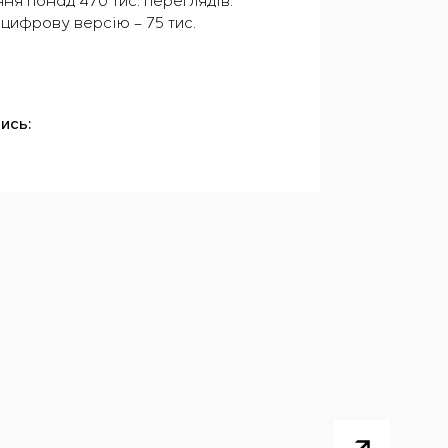
ня понад 470 тис. переглядів.
цифрову версію – 75 тис.
ись: