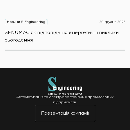
Новини S-Engineering
20 грудня 2025
Н
SENUMAC як відповідь на енергетичні виклики
Зас
сьогодення
н
Автоматизація та електропостачання промислових
підприємств.
Презентація компанії