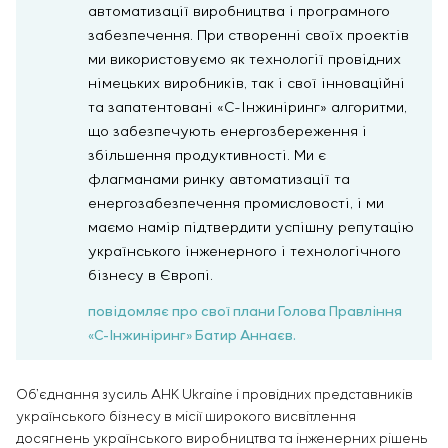
автоматизації виробництва і програмного
забезпечення. При створенні своїх проектів
ми використовуємо як технології провідних
німецьких виробників, так і свої інноваційні
та запатентовані «С-Інжиніринг» алгоритми,
що забезпечують енергозбереження і
збільшення продуктивності. Ми є
флагманами ринку автоматизації та
енергозабезпечення промисловості, і ми
маємо намір підтвердити успішну репутацію
українського інженерного і технологічного
бізнесу в Європі.
повідомляє про свої плани Голова Правління
«С-Інжиніринг» Батир Аннаєв.
Об’єднання зусиль AHK Ukraine і провідних представників
українського бізнесу в місії широкого висвітлення
досягнень українського виробництва та інженерних рішень