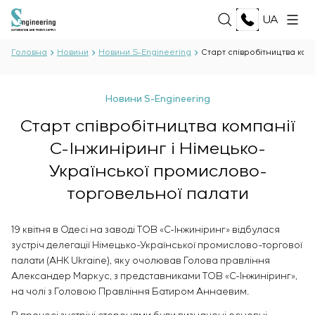
UA
Головна
Новини
Новини S-Engineering
Старт співробітництва ком
ПРО НАС
Новини S-Engineering
Про компанію
Старт співробітництва компанії
ПОСЛУГИ
Історія
С-Інжиніринг і Німецько-
Виробничий комплекс
ВСІ ПОСЛУГИ
Документи
Української промислово-
РІШЕННЯ
Розробка проєктної документації
Партнерство
торговельної палати
Розробка програмного забезпечення
Відгуки та нагороди
ВСІ РІШЕННЯ
Тестові випробування і контроль якості
ТЕХНОЛОГІЇ
Новини
Нафта і газ
електротехнічної лабораторії
19 квітня в Одесі на заводі ТОВ «С-Інжиніринг» відбулася
Харчова промисловість
Виробництво і постачання обладнання
зустріч делегації Німецько-Української промислово-торгової
Енергетика
ПРОЄКТИ
замовнику
палати (AHK Ukraine), яку очолював Голова правління
Целюлозно-паперова галузь
Александер Маркус, з представниками ТОВ «С-Інжиніринг»,
Монтаж обладнання
Важка промисловість
на чолі з Головою Правління Батиром Аннаевим.
Пуско-налагоджувальні роботи
КАР’ЄРА
Цивільне будівництво
Введення в експлуатацію і навчання персоналу