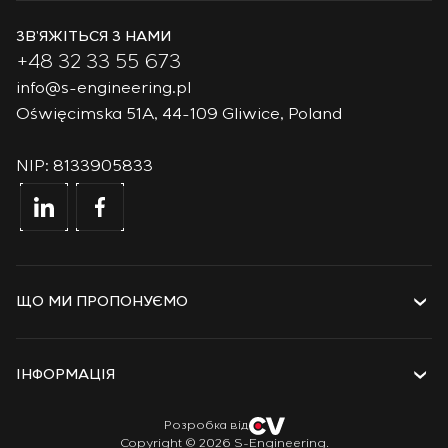
ЗВ’ЯЖІТЬСЯ З НАМИ
+48 32 33 55 673
info@s-engineering.pl
Oświęcimska 51A, 44-109 Gliwice, Poland
NIP: 8133905833
ЩО МИ ПРОПОНУЄМО
Послуги
Рішення
ІНФОРМАЦІЯ
Технології
Проєкти
Про компанію
Розробка від
Copyright © 2026 S-Engineering.
Стажування
Історія