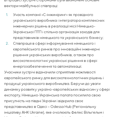
В процесі зустрічі сторонами були визначені основні
Інфраструктура
замовника
Вакансії
вектори майбутньої співпраці:
Хімічна промисловість
КОНТАКТИ
Сервісне обслуговування
Стажування
Цементна промисловість
Участь компанії «С-інжиніринг» як провідного
Управління проєктами
Ветеранам
українського виробника і інтегратора комплексних
Аутсорсинг
інженерних рішень в реалізації місії Німецько-
Консалтингові послуги
Української ПТП і спільна організація заходів для
Індивідуальна розробка та випробування
представників німецького та українського бізнесу;
щитового обладнання
Співпраця в сфері інформування німецького і
Розробка математичних моделей об’єктів
європейського ринків про інноваційні інженерні
управління
рішення українських виробників, а також про
Розробка спеціальних алгоритмів
високотехнологічні українські рішення в сфері
енергозабезпечення та автоматизації.
Розробка систем управління
Учасники зустрічі відзначили сприятливі можливості
Енергоаудит
європейського ринку для високотехнологічних рішень і
продукції українського виробництва. Беручи до уваги
динаміку розвитку україно-європейських відносин у сфері
експорту, Німецько-Українська палата посилила свою
присутність на півдні України і відкрила своє
представництво в Одесі – Odessa Hub (Регіональну
ініціативу AHK Ukraine), яке очолюють Фелікс Вільгельм і