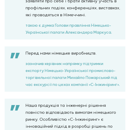
заявляти про себе і брати активну участь в
профільних подіях, конференціях, виставках,
які проводяться в Німеччині.
такою є думка Голови правління Німецько-
Української палати Александера Маркуса.
Перед нами німецьке виробництв.
зазначив керівник напрямку підтримки
експорту Німецько-Української промислово-
торгівельної палати Михайло Пожарський під
час екскурсії по цехах компанії «С-Інжиніринг».
Наша продукція та інженерні рішення
повністю відповідають вимогам німецького
ринку. Особливістю «С-Інжиніринг» є
інноваційний підхід в розробці рішень по