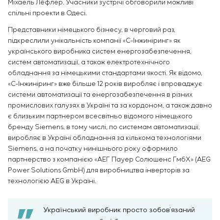
Міхаель Лёфлер. Учасники зустрічі обговорили можливі
спільні проекти в Одесі.
Представники німецького бізнесу, в черговий раз,
підкреслили унікальність компанії «С-Інжиніринг» як
українського виробника систем енергозабезпечення,
систем автоматизації, а також електротехнічного
обладнання за німецькими стандартами якості. Як відомо,
«С-Інжиніринг» вже більше 12 років виробляє і впроваджує
системи автоматизації та енергозабезпечення в різних
промислових галузях в Україні та за кордоном, а також давно
є близьким партнером всесвітньо відомого німецького
бренду Siemens, в тому числі, по системам автоматизації,
виробляє в Україні обладнання за кількома технологіями
Siemens, а на початку нинішнього року оформило
партнерство з компанією «АЕГ Пауер Солюшенс ГмбХ» (AEG
Power Solutions GmbH) для виробництва інверторів за
технологією AEG в Україні.
Український виробник просто зобов’язаний