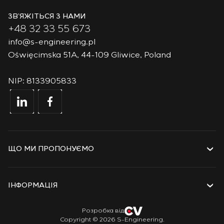
ЗВ’ЯЖІТЬСЯ З НАМИ
+48 32 33 55 673
info@s-engineering.pl
Oświęcimska 51A, 44-109 Gliwice, Poland
NIP: 8133905833
ЩО МИ ПРОПОНУЄМО
Послуги
Рішення
ІНФОРМАЦІЯ
Технології
Проєкти
Про компанію
Розробка від
Copyright © 2026 S-Engineering.
Стажування
Історія