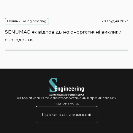
Новини S-Engineering
20 грудня 2025
Н
SENUMAC як відповідь на енергетичні виклики
Зас
сьогодення
н
Автоматизація та електропостачання промислових
підприємств.
Презентація компанії