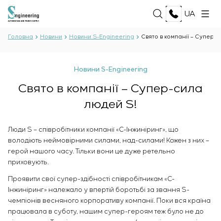
UA
Головна
Новини
Новини S-Engineering
Свято в компанії – Супер-
ПРО НАС
Новини S-Engineering
Про компанію
Свято в компанії – Супер-сила
ПОСЛУГИ
Історія
людей S!
Виробничий комплекс
ВСІ ПОСЛУГИ
Документи
РІШЕННЯ
Розробка проєктної документації
Партнерство
Люди S – співробітники компанії «С-Інжиніринг», що
Розробка програмного забезпечення
Відгуки та нагороди
володіють неймовірними силами, над-силами! Кожен з них –
ВСІ РІШЕННЯ
Тестові випробування і контроль якості
ТЕХНОЛОГІЇ
герой нашого часу. Тільки вони це дуже ретельно
Новини
Нафта і газ
електротехнічної лабораторії
приховують.
Харчова промисловість
Виробництво і постачання обладнання
Енергетика
ПРОЄКТИ
Проявити свої супер-здібності співробітникам «С-
замовнику
Целюлозно-паперова галузь
Інжиніринг» належало у впертій боротьбі за звання S-
Монтаж обладнання
Важка промисловість
чемпіонів весняного корпоративу компанії. Поки вся країна
Пуско-налагоджувальні роботи
КАР’ЄРА
працювала в суботу, нашим супер-героям теж було не до
Цивільне будівництво
Введення в експлуатацію і навчання персоналу