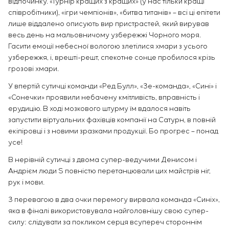
відпочинку. «Турнір кращих з кращих» (у нас тільки кращі
Інфраструктура
замовника
Вакансії
співробітники), «ігри чемпіонів», «битва титанів» – всі ці епітети
Хімічна промисловість
КОНТАКТИ
Сервісне обслуговування
Стажування
лише віддалено описують вир пристрастей, який вирував
Цементна промисловість
Управління проєктами
весь день на мальовничому узбережжі Чорного моря.
Ветеранам
Аутсорсинг
Гасити емоції небесної вологою злетілися хмари з усього
узбережжя, і, врешті-решт, спекотне сонце пробилося крізь
Консалтингові послуги
грозові хмари.
Індивідуальна розробка та випробування
щитового обладнання
У впертій сутичці команди «Ред Булл», «Зе-команда», «Сині» і
Розробка математичних моделей об’єктів
«Сонечки» проявили небачену кмітливість, вправність і
управління
ерудицію. В ході мозкового штурму їм вдалося навіть
Розробка спеціальних алгоритмів
запустити віртуальних фахівців компанії на Сатурн, в повній
екіпіровці і з новими зразками продукції. Бо прогрес – понад
Розробка систем управління
усе!
Енергоаудит
В нерівній сутичці з двома супер-ведучими Денисом і
Андрієм люди S повністю перетанцювали цих майстрів ніг,
рук і мови.
З перевагою в два очки перемогу вирвала команда «Синіх»,
яка в фіналі використовувала найголовнішу свою супер-
силу: слідувати за покликом серця всупереч стороннім